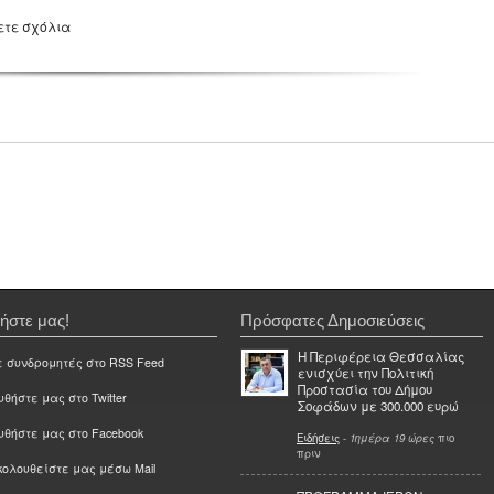
ετε σχόλια
ήστε μας!
Πρόσφατες Δημοσιεύσεις
Η Περιφέρεια Θεσσαλίας
ε συνδρομητές στο RSS Feed
ενισχύει την Πολιτική
Προστασία του Δήμου
θήστε μας στο Twitter
Σοφάδων με 300.000 ευρώ
υθήστε μας στο Facebook
Ειδήσεις
-
1ημέρα 19 ώρες
πιο
πριν
ολουθείστε μας μέσω Mail