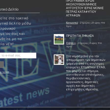
ΠΡΟΓΡΑΜΜΑ ΙΕΡΩΝ
ΑΚΟΛΟΥΘΙΩΝ ΜΗΝΟΣ
ΑΥΓΟΥΣΤΟΥ ΙΕΡΑΣ ΜΟΝΗΣ
τικό Δελτίο
ΠΕΤΡΑΣ ΚΑΤΑΦΥΓΙΟΥ
ΑΓΡΑΦΩΝ
ίτε στο τακτικό
τικό δελτίο μέσω
Κοινωνικά
-
2 ημέρες 23 ώρες
πιο
πριν
κτρονικού
μείου σας και
ΠΡΩΤΗ ΓΙΑ ΤΗΝ ΑΣΑ
θείτε με τα
Ειδήσεις
-
3 ημέρες 9 ώρες
πιο
ία νέα!
πριν
Στο νομοσχέδιο για την
απορρόφηση των δημοτικών
φορέων από τις ανώνυμες
εταιρείες ΕΥΔΑΠ και ΕΥΑΘ,
που ψηφίζεται σήμερα,
α τεύχη
αντιτίθενται επιστήμονες,
περιβαλλοντικές
οργανώσεις, δημοτικές
αρχές και δημοτικές
επιχειρήσεις ύδρευσης