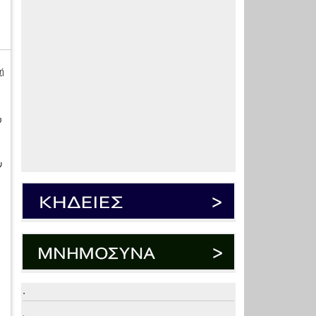
ή
υ
ν
.
.