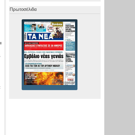
Πρωτοσέλιδα
α
ι
α