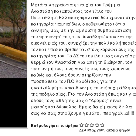
Μετά την τεράστια επιτυχία του Τρέμμα
Αναστάση κατακτώντας τον τίτλο του
Πρωταθλητή Ελλάδας πριν από δύο χρόνια στην
κατηγορία παμπαίδων, αποδεικνύεται ότι ο
αθλητής μας με την αμέριστη συμπαράσταση
του προπονητή του, των συναθλητών του και της
οικογένειάς του, συνεχίζει την πολύ καλή πορεί
του και επάξια βρίσκεται στους κορυφαίους της
κατηγορίας του. Το ΔΣ του ομίλου μας συγχαίρε
θερμά τον Αναστάση για αυτή τη διάκριση, τον
προπονητή του, τους γονείς του, τους χορηγούς
καθώς και όλους όσουν στηρίζουν την
προσπάθεια του Π.Ο.Καρδίτσας για την
ενασχόληση των παιδιών με το υπέροχη άθλημ
της ποδηλασίας. Για τον Αναστάση όπως και για
όλους τους αθλητές μας ο ''Δρόμος'' είναι
μακρύς και δύσκολος. Εμείς θα είμαστε δίπλα
σας να σας στηρίζουμε γεμάτοι περηφάνια!!!!!
Βαθμολογήστε το άρθρο:
Δεν υπάρχουν ακόμα ψήφοι