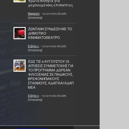
πρώτα κυνήγια για
μεμονωμένους επισκέπτες
Magazino
- τελευταία θέαση
[timestamp]
ΖΩΝΤΑΝΗ ΣΥΝΔΕΣΗ ΜΕ ΤΟ
ΔΗΜΟΤΙΚΟ
ΚΙΝΗΜΑΤΟΘΕΑΤΡΟ
Ειδήσεις
- τελευταία θέαση
[timestamp]
ΈΩΣ ΤΙΣ 4 ΑΥΓΟΥΣΤΟΥ ΟΙ
ΑΙΤΗΣΕΙΣ ΣΥΜΜΕΤΟΧΗΣ ΓΙΑ
ΤΟ ΠΡΟΓΡΑΜΜΑ ΔΩΡΕΑΝ
ΦΙΛΟΞΕΝΙΑΣ ΣΕ ΠΑΙΔΙΚΟΥΣ,
ΒΡΕΦΟΝΗΠΙΑΚΟΥΣ
ΣΤΑΘΜΟΥΣ, ΚΔΑΠ ΚΑΙ ΚΔΑΠ
ΜΕΑ
Ειδήσεις
- τελευταία θέαση
[timestamp]