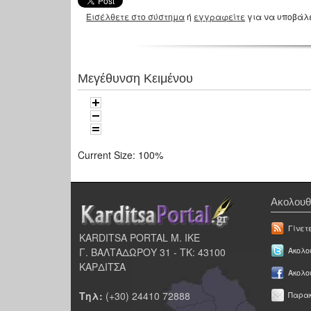
Εισέλθετε στο σύστημα
ή
εγγραφείτε
για να υποβάλ
Μεγέθυνση Κειμένου
Current Size:
100%
Ακολουθ
Γίνετ
KARDITSA PORTAL Μ. ΙΚΕ
Γ. ΒΑΛΤΑΔΩΡΟΥ 31 - ΤΚ: 43100
Ακολου
ΚΑΡΔΙΤΣΑ
Ακολο
Τηλ:
(+30) 24410 72888
Παρακ