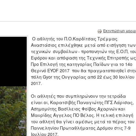
Εκτυπώσιμη μορφ
Ο αθλητής του Π.Ο.Καρδίτσας Τρέμμας
Αναστάσιος επιλέχθηκε μετά από εισήγηση των
τεχνικών συμβούλων - προπονητών της Ε.Ο.Π, το
Εφόρου και απόφαση της Τεχνικής Επιτροπής ως
Προ Επιλογή της κατηγορίας Παίδων για το 14ο
Θερινό EYOF 2017 που θα πραγματοποιηθεί στη
πόλη Gyor της Ουγγαρίας από 22 έως 30 Ιουλίου
2017.
Οι αθλητές που συμπληρώνουν την τετράδα
είναι οι, Καρατσιβής Παναγιώτης ΠΓΣ Λάρισας,
Ασημομύτης Βασίλειος Φοίβος Αχαρνών και
Μαυρίδης Άγγελος ΠΟ Βέλος. Η τελική επιλογή
του αθλητή θα γίνει αμέσως μετά το πέρας του
Παννεληνίου Πρωταθλήματος Δρόμου στις 7-9
Ιουλίου 2017.