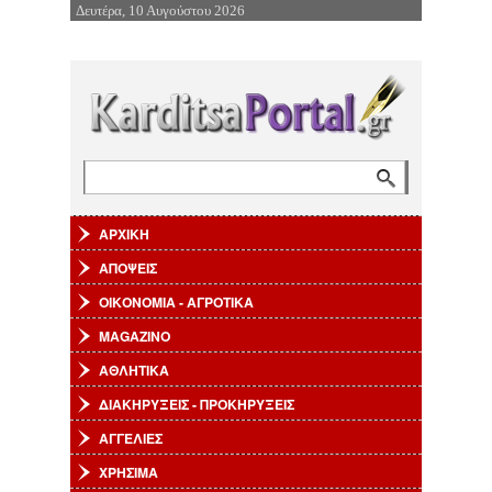
Δευτέρα, 10 Αυγούστου 2026
Επιστροφή στην Πλοήγηση
Αναζήτηση
Φόρμα αναζήτησης
ΑΡΧΙΚΗ
ΑΠΟΨΕΙΣ
ΟΙΚΟΝΟΜΙΑ - ΑΓΡΟΤΙΚΑ
MAGAZINO
ΑΘΛΗΤΙΚΑ
ΔΙΑΚΗΡΥΞΕΙΣ - ΠΡΟΚΗΡΥΞΕΙΣ
ΑΓΓΕΛΙΕΣ
ΧΡΗΣΙΜΑ