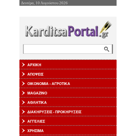
Δευτέρα, 10 Αυγούστου 2026
Επιστροφή στην Πλοήγηση
Αναζήτηση
Φόρμα αναζήτησης
ΑΡΧΙΚΗ
ΑΠΟΨΕΙΣ
ΟΙΚΟΝΟΜΙΑ - ΑΓΡΟΤΙΚΑ
MAGAZINO
ΑΘΛΗΤΙΚΑ
ΔΙΑΚΗΡΥΞΕΙΣ - ΠΡΟΚΗΡΥΞΕΙΣ
ΑΓΓΕΛΙΕΣ
ΧΡΗΣΙΜΑ