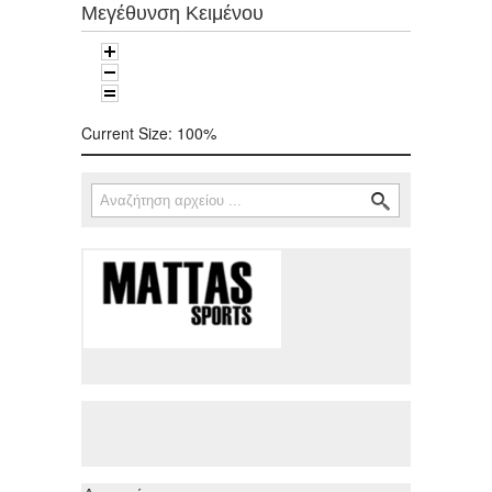
Μεγέθυνση Κειμένου
Current Size:
100%
Αναζήτηση
Φόρμα αναζήτησης