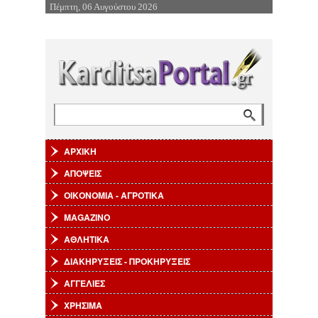
Πέμπτη, 06 Αυγούστου 2026
Επιστροφή στην Πλοήγηση
Αναζήτηση
Φόρμα αναζήτησης
ΑΡΧΙΚΗ
ΑΠΟΨΕΙΣ
ΟΙΚΟΝΟΜΙΑ - ΑΓΡΟΤΙΚΑ
MAGAZINO
ΑΘΛΗΤΙΚΑ
ΔΙΑΚΗΡΥΞΕΙΣ - ΠΡΟΚΗΡΥΞΕΙΣ
ΑΓΓΕΛΙΕΣ
ΧΡΗΣΙΜΑ