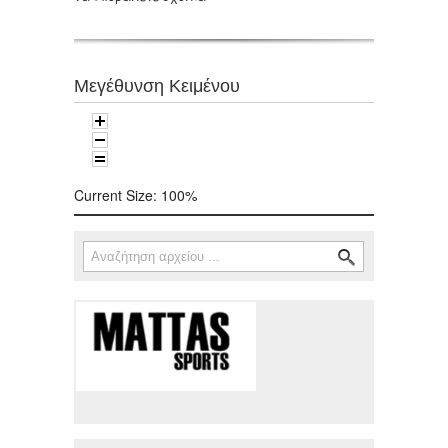
Μεγέθυνση Κειμένου
Current Size:
100%
Αναζήτηση
Φόρμα αναζήτησης