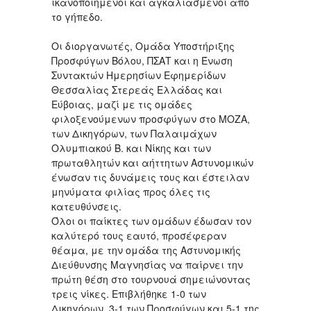
ικανοποιημένοι και αγκαλιασμένοι από
το γήπεδο.
Οι διοργανωτές, Ομάδα Υποστήριξης
Προσφύγων Βόλου, ΠΣΑΤ και η Ένωση
Συντακτών Ημερησίων Εφημερίδων
Θεσσαλίας Στερεάς Ελλάδας και
Εύβοιας, μαζί με τις ομάδες
φιλοξενούμενων προσφύγων στο ΜΟΖΑ,
των Δικηγόρων, των Παλαιμάχων
Ολυμπιακού Β. και Νίκης και των
πρωταθλητών και αήττητων Αστυνομικών
ένωσαν τις δυνάμεις τους και έστειλαν
μηνύματα φιλίας προς όλες τις
κατευθύνσεις.
Όλοι οι παίκτες των ομάδων έδωσαν τον
καλύτερό τους εαυτό, προσέφεραν
θέαμα, με την ομάδα της Αστυνομικής
Διεύθυνσης Μαγνησίας να παίρνει την
πρώτη θέση στο τουρνουά σημειώνοντας
τρεις νίκες. Επιβλήθηκε 1-0 των
Δικηγόρων, 3-1 των Προσφύγων και 5-1 της