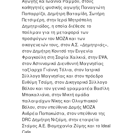
Αγωγής κα Ιωάννα Ράμμου, στους
καθηγητές φυσικής αγωγής Παναγιώτη
Παπαρρίζο, Δημήτρη Βαταμίδη, Σωτήρη
Πετσιμέρη, στην Ιερά Μητρόπολη
Δημητριάδος, η οποία διέθεσε το
πούλμαν για τη μεταφορά των
προσφύγων του ΜΟΖΑ και των
οικογενειών τους, στον Α.Σ. «Δημητριάς»,
στον Δημήτρη Κουτσό την Ευγενία
Φραγκούλη στη Σοφία Χαλκιά, στην ΕΨΑ,
στον Αστυνομικό Διευθυντή Μαγνησίας
ταξίαρχο Γιάννη Τόλια, στον Ιατρικό
Σύλλογο Μαγνησίας και στον πρόεδρο
Ευθύμη Τσάμη, στον Δικηγορικό Σύλλογο
Βόλου και τον γενικό γραμματέα Βασίλη
Μπακαλιάνο, στην Μικτή ομάδα
παλαιμάχων Νίκης και Ολυμπιακού
Βόλου, στον υπεύθυνο Δομής ΜΟΖΑ
Ανδρέα Παπακώστα, στον υπεύθυνο της
DRC Δημήτρη Νιζάμη, στην εταιρεία
Στάμος Α.Ε. Βιομηχανία Ζύμης και το Ideal
Cafe.