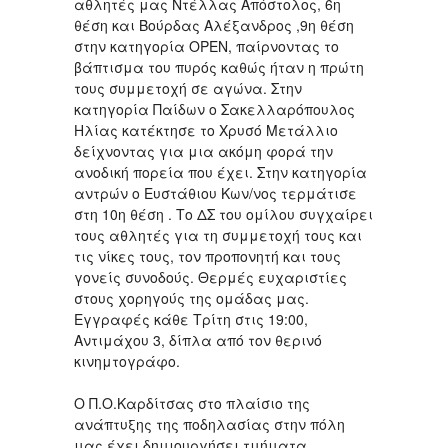
αθλητές μας Ντέλλας Απόστολος, 6η
θέση και Βούρδας Αλέξανδρος ,9η θέση
στην κατηγορία ΟPEN, παίρνοντας το
βάπτισμα του πυρός καθώς ήταν η πρώτη
τους συμμετοχή σε αγώνα. Στην
κατηγορία Παίδων ο Σακελλαρόπουλος
Ηλίας κατέκτησε το Χρυσό Μετάλλιο
δείχνοντας για μια ακόμη φορά την
ανοδική πορεία που έχει. Στην κατηγορία
αντρών ο Ευστάθιου Κων/νος τερμάτισε
στη 10η θέση . Το ΔΣ του ομίλου συγχαίρει
τους αθλητές για τη συμμετοχή τους και
τις νίκες τους, τον προπονητή και τους
γονείς συνοδούς. Θερμές ευχαριστίες
στους χορηγούς της ομάδας μας.
Eγγραφές κάθε Τρίτη στις 19:00,
Αντιμάχου 3, δίπλα από τον θερινό
κινημτογράφο.
O Π.Ο.Καρδίτσας στο πλαίσιο της
ανάπτυξης της ποδηλασίας στην πόλη
μας έχει δημιουργήσει τμήματα