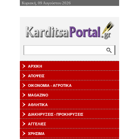
Κυριακή, 09 Αυγούστου 2026
Επιστροφή στην Πλοήγηση
Αναζήτηση
Φόρμα αναζήτησης
ΑΡΧΙΚΗ
ΑΠΟΨΕΙΣ
ΟΙΚΟΝΟΜΙΑ - ΑΓΡΟΤΙΚΑ
MAGAZINO
ΑΘΛΗΤΙΚΑ
ΔΙΑΚΗΡΥΞΕΙΣ - ΠΡΟΚΗΡΥΞΕΙΣ
ΑΓΓΕΛΙΕΣ
ΧΡΗΣΙΜΑ