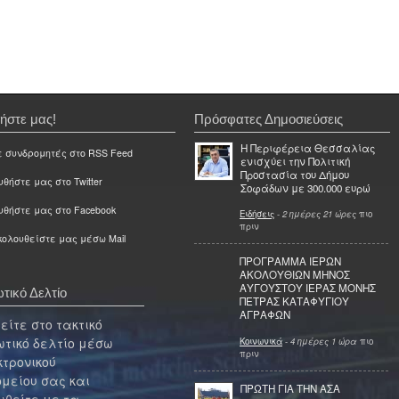
ήστε μας!
Πρόσφατες Δημοσιεύσεις
Η Περιφέρεια Θεσσαλίας
ε συνδρομητές στο RSS Feed
ενισχύει την Πολιτική
Προστασία του Δήμου
θήστε μας στο Twitter
Σοφάδων με 300.000 ευρώ
υθήστε μας στο Facebook
Ειδήσεις
-
2 ημέρες 21 ώρες
πιο
πριν
ολουθείστε μας μέσω Mail
ΠΡΟΓΡΑΜΜΑ ΙΕΡΩΝ
ΑΚΟΛΟΥΘΙΩΝ ΜΗΝΟΣ
ΑΥΓΟΥΣΤΟΥ ΙΕΡΑΣ ΜΟΝΗΣ
τικό Δελτίο
ΠΕΤΡΑΣ ΚΑΤΑΦΥΓΙΟΥ
ΑΓΡΑΦΩΝ
ίτε στο τακτικό
τικό δελτίο μέσω
Κοινωνικά
-
4 ημέρες 1 ώρα
πιο
πριν
κτρονικού
μείου σας και
ΠΡΩΤΗ ΓΙΑ ΤΗΝ ΑΣΑ
θείτε με τα