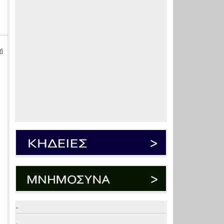
ή
.
.