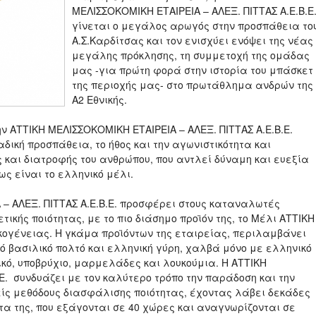
ΜΕΛΙΣΣΟΚΟΜΙΚΗ ΕΤΑΙΡΕΙΑ – ΑΛΕΞ. ΠΙΤΤΑΣ Α.Ε.Β.Ε
γίνεται ο μεγάλος αρωγός στην προσπάθεια το
Α.Σ.Καρδίτσας και τον ενισχύει ενόψει της νέας
μεγάλης πρόκλησης, τη συμμετοχή της ομάδας
μας -για πρώτη φορά στην ιστορία του μπάσκετ
της περιοχής μας- στο πρωτάθλημα ανδρών της
Α2 Εθνικής.
ν ΑΤΤΙΚΗ ΜΕΛΙΣΣΟΚΟΜΙΚΗ ΕΤΑΙΡΕΙΑ – ΑΛΕΞ. ΠΙΤΤΑΣ Α.Ε.Β.Ε.
αδική προσπάθεια, το ήθος και την αγωνιστικότητα και
ς και διατροφής του ανθρώπου, που αντλεί δύναμη και ευεξία
ς είναι το ελληνικό μέλι.
 – ΑΛΕΞ. ΠΙΤΤΑΣ Α.Ε.Β.Ε. προσφέρει στους καταναλωτές
ικής ποιότητας, με το πιο διάσημο προϊόν της, το Μέλι ΑΤΤΙΚΗ
ικογένειας. Η γκάμα προϊόντων της εταιρείας, περιλαμβάνει
ό βασιλικό πολτό και ελληνική γύρη, χαλβά μόνο με ελληνικό
κό, υποβρύχιο, μαρμελάδες και λουκούμια. Η ΑΤΤΙΚΗ
Ε. συνδυάζει με τον καλύτερο τρόπο την παράδοση και την
είς μεθόδους διασφάλισης ποιότητας, έχοντας λάβει δεκάδες
ντα της, που εξάγονται σε 40 χώρες και αναγνωρίζονται σε