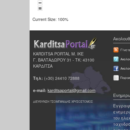
Current Size:
100%
Ακολουθ
Γίνετ
KARDITSA PORTAL Μ. ΙΚΕ
Γ. ΒΑΛΤΑΔΩΡΟΥ 31 - ΤΚ: 43100
Ακολου
ΚΑΡΔΙΤΣΑ
Ακολο
Τηλ:
(+30) 24410 72888
Παρακ
e-mail:
karditsaportal@gmail.com
Ενημερω
ΔΙΕΥΘΥΝΣΗ ΤΣΟΜΠΑΝΙΔΗΣ ΧΡΥΣΟΣΤΟΜΟΣ
Εγγραφε
ενημερω
του ηλε
ταχυδρο
ενημερω