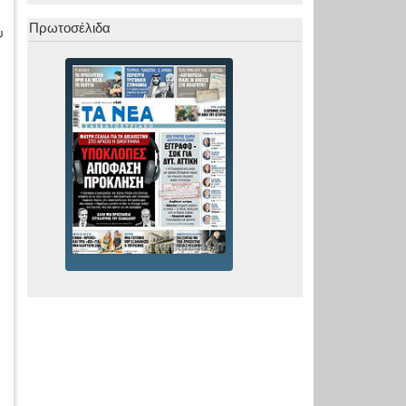
.
Πρωτοσέλιδα
υ