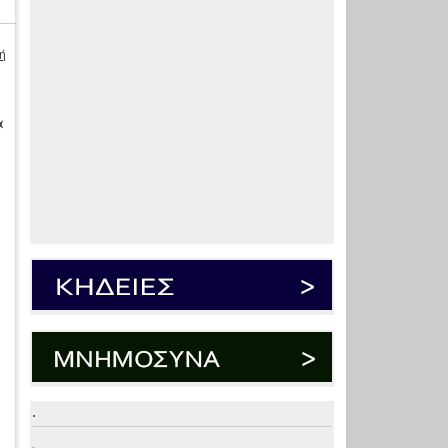
ή
α
.
.