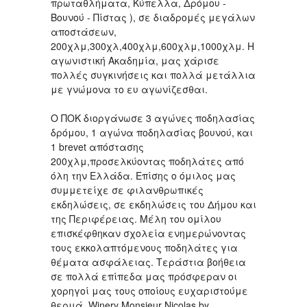
πρωταθλήματα, Κύπελλα, Δρόμου -
Βουνού - Πίστας ), σε διαδρομές μεγάλων
αποστάσεων,
200χλμ,300χλ,400χλμ,600χλμ,1000χλμ. Η
αγωνιστική Ακαδημία, μας χάρισε
πολλές συγκινήσεις και πολλά μετάλλια
με γνώμονα το ευ αγωνίζεσθαι.
Ο ΠΟΚ διοργάνωσε 3 αγώνες ποδηλασίας
δρόμου, 1 αγώνα ποδηλασίας βουνού, και
1 brevet απόστασης
200χλμ,προσελκύοντας ποδηλάτες από
όλη την Ελλάδα. Επίσης ο όμιλος μας
συμμετείχε σε φιλανθρωπικές
εκδηλώσεις, σε εκδηλώσεις του Δήμου και
της Περιφέρειας. Μέλη του ομίλου
επισκέφθηκαν σχολεία ενημερώνοντας
τους εκκολαπτόμενους ποδηλάτες για
θέματα ασφάλειας. Τεράστια βοήθεια
σε πολλά επίπεδα μας πρόσφεραν οι
χορηγοί μας τους οποίους ευχαριστούμε
θερμά. Winery Monsieur Nicolas by