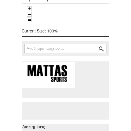
Current Size:
100%
Αναζήτηση
Φόρμα αναζήτησης
Διαφημίσεις