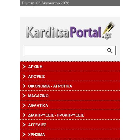
Πέμπτη, 06 Αυγούστου 2026
Επιστροφή στην Πλοήγηση
Αναζήτηση
Φόρμα αναζήτησης
ΑΡΧΙΚΗ
ΑΠΟΨΕΙΣ
ΟΙΚΟΝΟΜΙΑ - ΑΓΡΟΤΙΚΑ
MAGAZINO
ΑΘΛΗΤΙΚΑ
ΔΙΑΚΗΡΥΞΕΙΣ - ΠΡΟΚΗΡΥΞΕΙΣ
ΑΓΓΕΛΙΕΣ
ΧΡΗΣΙΜΑ