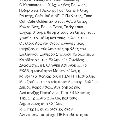
G.Karamitros, ILLY Αχιλλέας Πούλιος,
Ποδήλατα Τσακνής, Ποδήλατα Ηλίας
Ράπτης, Cafe JASMINE, Ο Πλάστης, Τime
Out, Cafe Golden Σκιάθος, Ασφάλειες
Κολτσίδας, Bonus Event, To Φρέσκο.
Ευχαριστούμε θερμά τους αθλητές, τους
γονείς, τα μέλη και τους φίλους του
Ομίλου. Αρωγοί στους αγώνες μας
υπήρξαν οι εθελοντικές ομάδες του
Ελληνικού Ερυθρού Σταυρού παράρτημα
Καρδίτσας, της Ελληνικής Ομάδας
Διάσωσης, η Ελληνική Αστυνομία, το
ΕΚΑΒ, η κοινότητα Μεσενικόλα, η
κοινότητα Φαναρίου, ο ΓΣΜΠ Γ.Πασιαλής
Μουζακίου, το κατάστημα Δωροπροβολή, ο
Δήμος Καρδίτσας, Αντιδήμαρχος
Ανάπτυξης Πρασίνου - Περιβάλλοντος
Τίκας Τριαντάφυλλος και τους
Δημοτικούς υπαλλήλους.
Ιδιαίτερες ευχαριστίες στον
Αντιπεριφερειάρχη ΠΕ Καρδίτσας κο