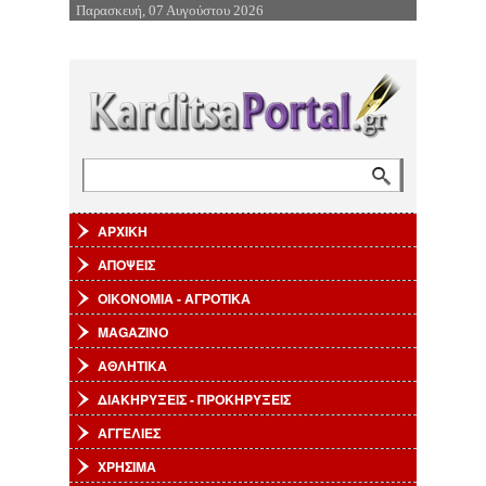
Παρασκευή, 07 Αυγούστου 2026
Επιστροφή στην Πλοήγηση
Αναζήτηση
Φόρμα αναζήτησης
ΑΡΧΙΚΗ
ΑΠΟΨΕΙΣ
ΟΙΚΟΝΟΜΙΑ - ΑΓΡΟΤΙΚΑ
MAGAZINO
ΑΘΛΗΤΙΚΑ
ΔΙΑΚΗΡΥΞΕΙΣ - ΠΡΟΚΗΡΥΞΕΙΣ
ΑΓΓΕΛΙΕΣ
ΧΡΗΣΙΜΑ