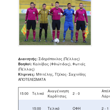
Διαιτητής:
Σιδηρόπουλος (Πέλλας)
Βοηθοί:
Καλύβας (Φθιώτιδας), Φωτιάς
(Πέλλας)
Κίτρινες:
Μπιτέλης, Τζέκος- Σαχινίδης
ΑΠΟΤΕΛΕΣΜΑΤΑ
Αναγέννηση
Από
15:00
Τελικό
2 - 0
Καρδίτσας
Λάρ
15:00
Τελικό
ΟΦΗ
2 - 1