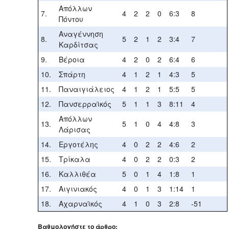
Απόλλων
7.
4
2
2
0
6:3
8
Πόντου
Αναγέννηση
8.
5
2
1
2
3:4
7
Καρδίτσας
9.
Βέροια
4
2
0
2
6:4
6
10.
Σπάρτη
4
1
2
1
4:3
5
11.
Παναιγιάλειος
4
1
2
1
5:5
5
12.
Πανσερραϊκός
5
1
1
3
8:11
4
Απόλλων
13.
5
1
0
4
4:8
3
Λάρισας
14.
Εργοτέλης
4
0
2
2
4:6
2
15.
Τρίκαλα
4
0
2
2
0:3
2
16.
Καλλιθέα
5
0
1
4
1:8
1
17.
Αιγινιακός
4
0
1
3
1:14
1
18.
Αχαρναϊκός
4
1
0
3
2:8
-51
Βαθμολογήστε το άρθρο: