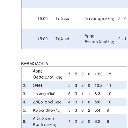
15:00
Τελικό
Πανσερραϊκός
2 - 0
Άρης
15:00
Τελικό
2 - 1
Θεσσαλονίκης
ΒΑΘΜΟΛΟΓΙΑ
Άρης
.
5
5
0
0
13:3
15
Θεσσαλονίκης
2.
ΟΦΗ
5
3
2
0
10:2
11
3.
Παναχαΐκή
5
3
1
1
8:3
10
4.
Δόξα Δράμας
4
3
1
0
5:0
10
5.
Καραϊσκάκης
5
3
0
2
5:4
9
Α.Ο. Χανιά
6.
4
2
2
0
6:2
8
Κισσαμικός