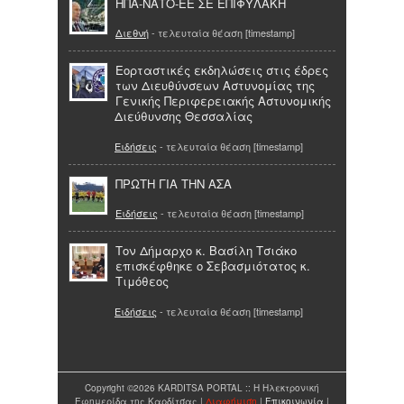
ΗΠΑ-ΝΑΤΟ-ΕΕ ΣΕ ΕΠΙΦΥΛΑΚΗ
Διεθνή
- τελευταία θέαση [timestamp]
Εορταστικές εκδηλώσεις στις έδρες
των Διευθύνσεων Αστυνομίας της
Γενικής Περιφερειακής Αστυνομικής
Διεύθυνσης Θεσσαλίας
Ειδήσεις
- τελευταία θέαση [timestamp]
ΠΡΩΤΗ ΓΙΑ ΤΗΝ ΑΣΑ
Ειδήσεις
- τελευταία θέαση [timestamp]
Τον Δήμαρχο κ. Βασίλη Τσιάκο
επισκέφθηκε ο Σεβασμιότατος κ.
Τιμόθεος
Ειδήσεις
- τελευταία θέαση [timestamp]
Copyright ©2026 KARDITSA PORTAL :: Η Ηλεκτρονική
Εφημερίδα της Καρδίτσας |
Διαφήμιση
|
Επικοινωνία
|