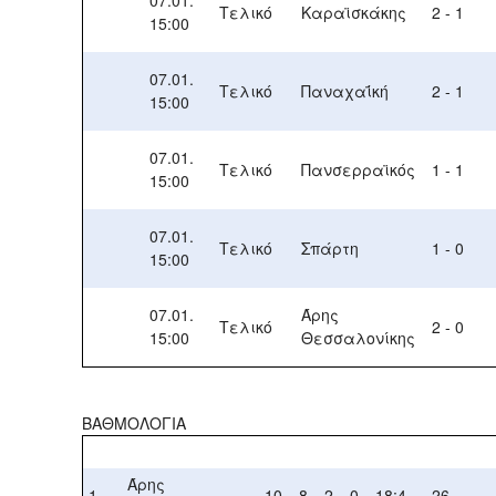
Τελικό
Καραϊσκάκης
2 - 1
15:00
07.01.
Τελικό
Παναχαΐκή
2 - 1
15:00
07.01.
Τελικό
Πανσερραϊκός
1 - 1
15:00
07.01.
Τελικό
Σπάρτη
1 - 0
15:00
07.01.
Άρης
Τελικό
2 - 0
15:00
Θεσσαλονίκης
ΒΑΘΜΟΛΟΓΙΑ
Άρης
1.
10
8
2
0
18:4
26