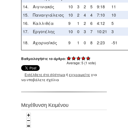
14.
Αιγινιακός
10
3
2
5
9:18
11
15.
Παναιγιάλειος
10
2
4
4
7:10
10
16.
Καλλιθέα
9
1
2
6
4:12
5
17.
Εργοτέλης
10
0
3
7
10:21
3
18.
Αχαρναϊκός
9
1
0
8
2:23
-51
Βαθμολογήστε το άρθρο:
Average:
5
(
1
vote)
Εισέλθετε στο σύστημα
ή
εγγραφείτε
για
να υποβάλετε σχόλια
Μεγέθυνση Κειμένου