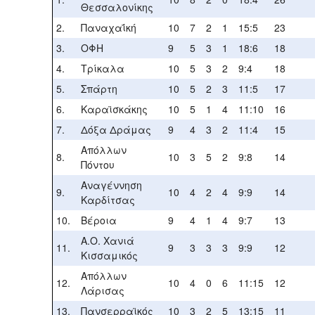
Θεσσαλονίκης
2.
Παναχαΐκή
10
7
2
1
15:5
23
3.
ΟΦΗ
9
5
3
1
18:6
18
4.
Τρίκαλα
10
5
3
2
9:4
18
5.
Σπάρτη
10
5
2
3
11:5
17
6.
Καραϊσκάκης
10
5
1
4
11:10
16
7.
Δόξα Δράμας
9
4
3
2
11:4
15
Απόλλων
8.
10
3
5
2
9:8
14
Πόντου
Αναγέννηση
9.
10
4
2
4
9:9
14
Καρδίτσας
10.
Βέροια
9
4
1
4
9:7
13
Α.Ο. Χανιά
11.
9
3
3
3
9:9
12
Κισσαμικός
Απόλλων
12.
10
4
0
6
11:15
12
Λάρισας
13.
Πανσερραϊκός
10
3
2
5
13:15
11