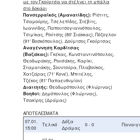
με τον Γκούρτσα να στέλνει τη μπάλα
στο δοκάρι
Πανσερραϊκός (Αμανατίδης):
Ρίστιτς,
Τσαμούρης, Τσελεπίδης, Στέβιτς,
Ιωαννίδης, Παπουτσογιαννόπουλος,
Τσιμίκας, Ρούτσης (80′ Σιάκκας), Πόζογλου
(91′ Βοσκόπουλος), Δούμτσος Γκούρτσας
Αναγέννηση Καρδίτσας
(Βαζάκας):
Γκέκας, Κωνσταντινόπουλος,
Θεοδωράκης, Ρουσάκης, Καρίκι,
Σταματάκης, Σουντούρα, Πλαβούκος,
Χατζάρας (71′ Κονέ), Μπιτέλης,
Τζέκος (81′ Παπαευθυμίου)
Διαιτητής:
Θεοδωρόπουλος (Φλώρινας)
Βοηθοί:
Δημόπουλος (Φλώρινας),
Τσακίρης (Δράμας)
ΑΠΟΤΕΛΕΣΜΑΤΑ
07.01.
Δόξα
Τελικό
0 - 0
Παναιγ
15:00
Δράμας
07.01.