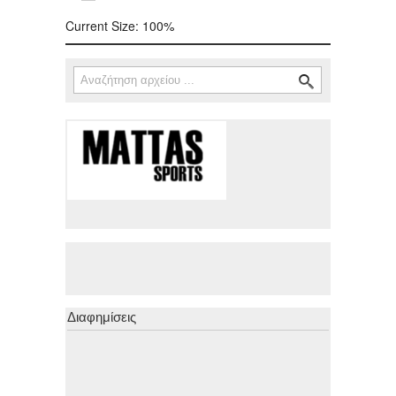
Current Size:
100%
Αναζήτηση
Φόρμα αναζήτησης
Διαφημίσεις