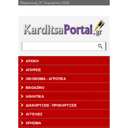
Παρασκευή, 07 Αυγούστου 2026
Επιστροφή στην Πλοήγηση
Αναζήτηση
Φόρμα αναζήτησης
ΑΡΧΙΚΗ
ΑΠΟΨΕΙΣ
ΟΙΚΟΝΟΜΙΑ - ΑΓΡΟΤΙΚΑ
MAGAZINO
ΑΘΛΗΤΙΚΑ
ΔΙΑΚΗΡΥΞΕΙΣ - ΠΡΟΚΗΡΥΞΕΙΣ
ΑΓΓΕΛΙΕΣ
ΧΡΗΣΙΜΑ