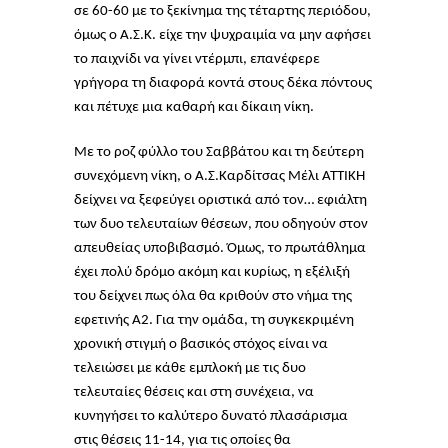
σε 60-60 με το ξεκίνημα της τέταρτης περιόδου,
όμως ο Α.Σ.Κ. είχε την ψυχραιμία να μην αφήσει
το παιχνίδι να γίνει ντέρμπι, επανέφερε
γρήγορα τη διαφορά κοντά στους δέκα πόντους
και πέτυχε μια καθαρή και δίκαιη νίκη.
Με το ροζ φύλλο του Σαββάτου και τη δεύτερη
συνεχόμενη νίκη, ο Α.Σ.Καρδίτσας Μέλι ΑΤΤΙΚΗ
δείχνει να ξεφεύγει οριστικά από τον… εφιάλτη
των δυο τελευταίων θέσεων, που οδηγούν στον
απευθείας υποβιβασμό. Όμως, το πρωτάθλημα
έχει πολύ δρόμο ακόμη και κυρίως, η εξέλιξή
του δείχνει πως όλα θα κριθούν στο νήμα της
εφετινής Α2. Για την ομάδα, τη συγκεκριμένη
χρονική στιγμή ο βασικός στόχος είναι να
τελειώσει με κάθε εμπλοκή με τις δυο
τελευταίες θέσεις και στη συνέχεια, να
κυνηγήσει το καλύτερο δυνατό πλασάρισμα
στις θέσεις 11-14, για τις οποίες θα