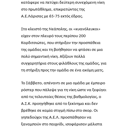
κατάφερε να πετύχει δεύτερη συνεχόμενη νίκη
στο πρωτάθλημα, επικρατώντας της
Α.Ε.Λάρισας με 65-75 εκτός έδρας.
Στο κλειστό της Νεάπολης, οι «κυανόλευκοι»
είχαν στον πλευρό τους περίπου 200
Καρδιτσιώτες, που στήριξαν την προσπάθεια
της ομάδας και τη βοήθησαν να φτάσει σε μια
πολύ σημαντική νίκη. Αξίζουν πολλά
συγχαρητήρια στους φιλάθλους της ομάδας, για
τη στήριξη προς την ομάδα σε ένα ακόμη ματς.
Το Σάββατο, απέναντι σε μια ομάδα με έμπειρο
ρόστερ που πάλεψε για τη νίκη ώστε να ξεφύγει
από τις τελευταίες θέσεις της βαθμολογίας, ο
Α.Σ.Κ. προηγήθηκε από το ξεκίνημα και δεν
βρέθηκε σε καμία στιγμή πίσω στο σκορ. Οι
γηπεδούχοι της Α.Ε.Λ. προσπάθησαν να
ξαναμπούν στο παιχνίδι, ισοφάρισαν μάλιστα