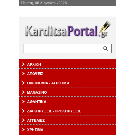
Πέμπτη, 06 Αυγούστου 2026
Επιστροφή στην Πλοήγηση
Αναζήτηση
Φόρμα αναζήτησης
ΑΡΧΙΚΗ
ΑΠΟΨΕΙΣ
ΟΙΚΟΝΟΜΙΑ - ΑΓΡΟΤΙΚΑ
MAGAZINO
ΑΘΛΗΤΙΚΑ
ΔΙΑΚΗΡΥΞΕΙΣ - ΠΡΟΚΗΡΥΞΕΙΣ
ΑΓΓΕΛΙΕΣ
ΧΡΗΣΙΜΑ