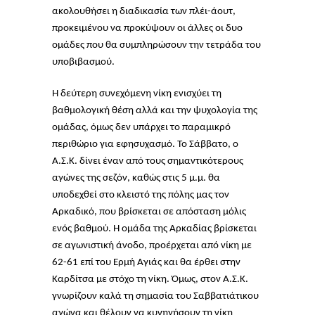
ακολουθήσει η διαδικασία των πλέι-άουτ,
προκειμένου να προκύψουν οι άλλες οι δυο
ομάδες που θα συμπληρώσουν την τετράδα του
υποβιβασμού.
Η δεύτερη συνεχόμενη νίκη ενισχύει τη
βαθμολογική θέση αλλά και την ψυχολογία της
ομάδας, όμως δεν υπάρχει το παραμικρό
περιθώριο για εφησυχασμό. Το Σάββατο, ο
Α.Σ.Κ. δίνει έναν από τους σημαντικότερους
αγώνες της σεζόν, καθώς στις 5 μ.μ. θα
υποδεχθεί στο κλειστό της πόλης μας τον
Αρκαδικό, που βρίσκεται σε απόσταση μόλις
ενός βαθμού. Η ομάδα της Αρκαδίας βρίσκεται
σε αγωνιστική άνοδο, προέρχεται από νίκη με
62-61 επί του Ερμή Αγιάς και θα έρθει στην
Καρδίτσα με στόχο τη νίκη. Όμως, στον Α.Σ.Κ.
γνωρίζουν καλά τη σημασία του Σαββατιάτικου
αγώνα και θέλουν να κυνηγήσουν τη νίκη