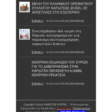
ΜΕΛΗ ΤΟΥ ΕΛΛΗΝΙΚΟΥ ΟΡΕΙΒΑΤΙΚΟΥ
ΣΥΛΛΟΓΟΥ ΚΑΡΔΙΤΣΑΣ (ΕΟΣΚ), ΣΕ
ΑΠΟΣΤΟΛΕΣ ΣΤΟ ΕΞΩΤΕΡΙΚΟ
Ειδήσεις
- τελευταία θέαση [timestamp]
Συνελήφθησαν δύο ιατροί στη
Λάρισα, κατηγορούμενοι για
παράνομη συνταγογράφηση
ναρκωτικών δισκίων
Ειδήσεις
- τελευταία θέαση [timestamp]
ΚΕΝΤΡΙΚΗ ΕΚΔΗΛΩΣΗ ΤΟΥ ΣΥΡΙΖΑ
ΓΙΑ ΤΟ ΔΗΜΟΨΗΦΙΣΜΑ ΣΤΗΝ
ΚΑΡΔΙΤΣΑ ΠΑΡΑΣΚΕΥΗ 8.00ΜΜ,
ΚΕΝΤΡΙΚΗ ΠΠΛΑΤΕΙΑ
Ειδήσεις
- τελευταία θέαση [timestamp]
Copyright ©2026 KARDITSA PORTAL :: Η Ηλεκτρονική
Εφημερίδα της Καρδίτσας |
Διαφήμιση
|
Επικοινωνία
|
Σχεδιασμός Ιστοσελίδας:
AMAZING
Multimedia