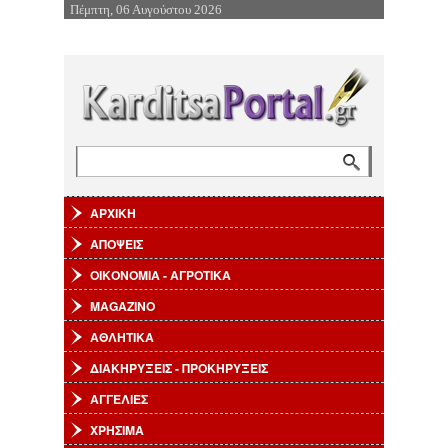
Πέμπτη, 06 Αυγούστου 2026
Επιστροφή στην Πλοήγηση
Αναζήτηση
Φόρμα αναζήτησης
ΑΡΧΙΚΗ
ΑΠΟΨΕΙΣ
ΟΙΚΟΝΟΜΙΑ - ΑΓΡΟΤΙΚΑ
MAGAZINO
ΑΘΛΗΤΙΚΑ
ΔΙΑΚΗΡΥΞΕΙΣ - ΠΡΟΚΗΡΥΞΕΙΣ
ΑΓΓΕΛΙΕΣ
ΧΡΗΣΙΜΑ