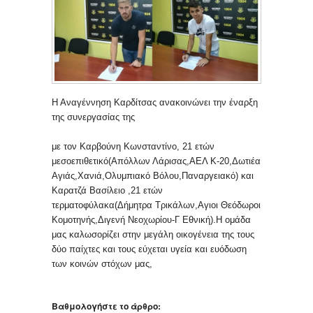
Η Αναγέννηση Καρδίτσας ανακοινώνει την έναρξη
της συνεργασίας της
με τον Καρβούνη Κωνσταντίνο, 21 ετών
μεσοεπιθετικό(Απόλλων Λάρισας,ΑΕΛ Κ-20,Δωτιέα
Αγιάς,Χανιά,Ολυμπιακό Βόλου,Παναργειακό) και
Καρατζά Βασίλειο ,21 ετών
τερματοφύλακα(Δήμητρα Τρικάλων,Αγιοι Θεόδωροι
Κομοτηνής,Διγενή Νεοχωρίου-Γ Εθνική).Η ομάδα
μας καλωσορίζει στην μεγάλη οικογένεια της τους
δύο παίχτες και τους εύχεται υγεία και ευόδωση
των κοινών στόχων μας,
Βαθμολογήστε το άρθρο: