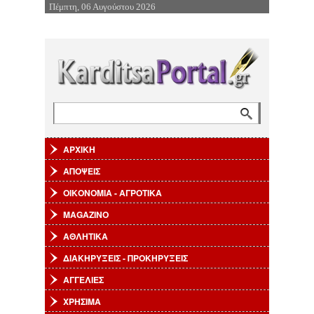
Πέμπτη, 06 Αυγούστου 2026
Επιστροφή στην Πλοήγηση
Αναζήτηση
Φόρμα αναζήτησης
ΑΡΧΙΚΗ
ΑΠΟΨΕΙΣ
ΟΙΚΟΝΟΜΙΑ - ΑΓΡΟΤΙΚΑ
MAGAZINO
ΑΘΛΗΤΙΚΑ
ΔΙΑΚΗΡΥΞΕΙΣ - ΠΡΟΚΗΡΥΞΕΙΣ
ΑΓΓΕΛΙΕΣ
ΧΡΗΣΙΜΑ