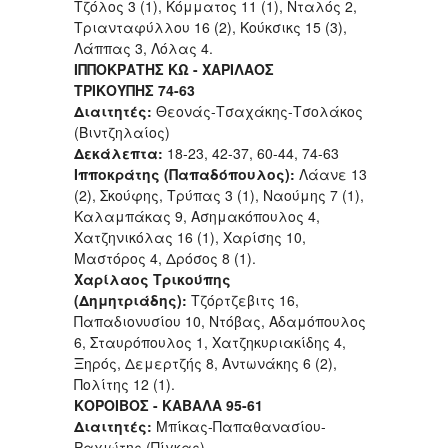
Τζόλος 3 (1), Κόμματος 11 (1), Νταλός 2,
Τριανταφύλλου 16 (2), Κούκσικς 15 (3),
Λάππας 3, Λόλας 4.
ΙΠΠΟΚΡΑΤΗΣ ΚΩ - ΧΑΡΙΛΑΟΣ
ΤΡΙΚΟΥΠΗΣ 74-63
Διαιτητές:
Θεονάς-Τσαχάκης-Τσολάκος
(Βιντζηλαίος)
Δεκάλεπτα:
18-23, 42-37, 60-44, 74-63
Ιπποκράτης (Παπαδόπουλος):
Λάανε 13
(2), Σκούφης, Τρύπας 3 (1), Ναούμης 7 (1),
Καλαμπάκας 9, Ασημακόπουλος 4,
Χατζηνικόλας 16 (1), Χαρίσης 10,
Μαστόρος 4, Δρόσος 8 (1).
Χαρίλαος Τρικούπης
(Δημητριάδης):
Τζόρτζεβιτς 16,
Παπαδιονυσίου 10, Ντόβας, Αδαμόπουλος
6, Σταυρόπουλος 1, Χατζηκυριακίδης 4,
Ξηρός, Δεμερτζής 8, Αντωνάκης 6 (2),
Πολίτης 12 (1).
ΚΟΡΟΙΒΟΣ - ΚΑΒΑΛΑ 95-61
Διαιτητές:
Μπίκας-Παπαθανασίου-
Ραχιώτης (Πίγκας)