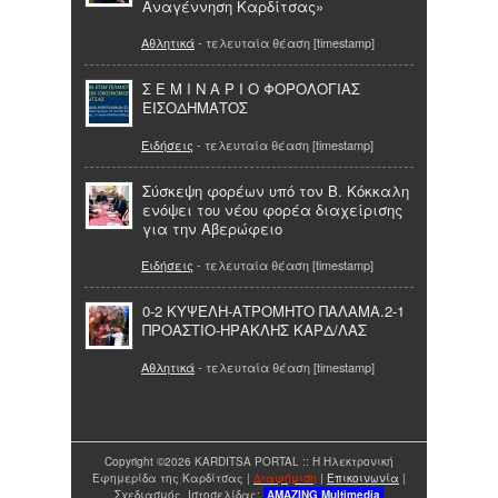
Αναγέννηση Καρδίτσας»
Αθλητικά
- τελευταία θέαση [timestamp]
Σ Ε Μ Ι Ν Α Ρ Ι Ο ΦΟΡΟΛΟΓΙΑΣ
ΕΙΣΟΔΗΜΑΤΟΣ
Ειδήσεις
- τελευταία θέαση [timestamp]
Σύσκεψη φορέων υπό τον Β. Κόκκαλη
ενόψει του νέου φορέα διαχείρισης
για την Αβερώφειο
Ειδήσεις
- τελευταία θέαση [timestamp]
0-2 ΚΥΨΕΛΗ-ΑΤΡΟΜΗΤΟ ΠΑΛΑΜΑ.2-1
ΠΡΟΑΣΤΙΟ-ΗΡΑΚΛΗΣ ΚΑΡΔ/ΛΑΣ
Αθλητικά
- τελευταία θέαση [timestamp]
Copyright ©2026 KARDITSA PORTAL :: Η Ηλεκτρονική
Εφημερίδα της Καρδίτσας |
Διαφήμιση
|
Επικοινωνία
|
Σχεδιασμός Ιστοσελίδας:
AMAZING
Multimedia