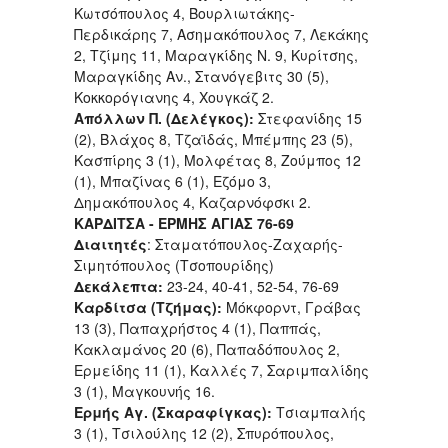
Κωτσόπουλος 4, Βουρλιωτάκης-
Περδικάρης 7, Ασημακόπουλος 7, Λεκάκης
2, Τζίμης 11, Μαραγκίδης Ν. 9, Κυρίτσης,
Μαραγκίδης Αν., Στανόγεβιτς 30 (5),
Κοκκορόγιανης 4, Χουγκάζ 2.
Απόλλων Π. (Δελέγκος):
Στεφανίδης 15
(2), Βλάχος 8, Τζαϊδάς, Μπέμπης 23 (5),
Κασπίρης 3 (1), Μολφέτας 8, Ζούμπος 12
(1), Μπαζίνας 6 (1), Εζόμο 3,
Δημακόπουλος 4, Καζαρνόφσκι 2.
ΚΑΡΔΙΤΣΑ - ΕΡΜΗΣ ΑΓΙΑΣ 76-69
Διαιτητές
: Σταματόπουλος-Ζαχαρής-
Σιμητόπουλος (Τσοπουρίδης)
Δεκάλεπτα:
23-24, 40-41, 52-54, 76-69
Καρδίτσα (Τζήμας):
Μόκφορντ, Γράβας
13 (3), Παπαχρήστος 4 (1), Παππάς,
Κακλαμάνος 20 (6), Παπαδόπουλος 2,
Ερμείδης 11 (1), Καλλές 7, Σαριμπαλίδης
3 (1), Μαγκουνής 16.
Ερμής Αγ. (Σκαραφίγκας):
Τσιαμπαλής
3 (1), Τσιλούλης 12 (2), Σπυρόπουλος,