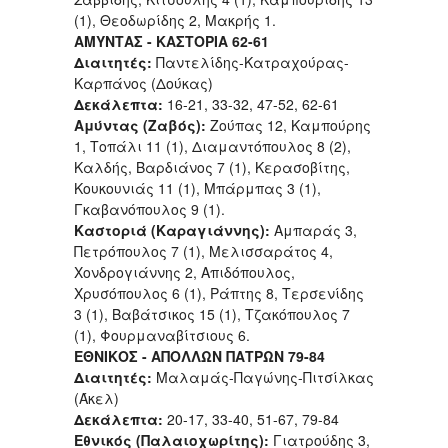
(1), Θεοδωρίδης 2, Μακρής 1.
ΑΜΥΝΤΑΣ - ΚΑΣΤΟΡΙΑ 62-61
Διαιτητές:
Παντελίδης-Κατραχούρας-
Καρπάνος (Δούκας)
Δεκάλεπτα:
16-21, 33-32, 47-52, 62-61
Αμύντας (Ζαβός):
Ζούπας 12, Καμπούρης
1, Τοπάλι 11 (1), Διαμαντόπουλος 8 (2),
Καλδής, Βαρδιάνος 7 (1), Κερασοβίτης,
Κουκουνιάς 11 (1), Μπάρμπας 3 (1),
Γκαβανόπουλος 9 (1).
Καστοριά (Καραγιάννης):
Αμπαράς 3,
Πετρόπουλος 7 (1), Μελισσαράτος 4,
Χονδρογιάννης 2, Απιδόπουλος,
Χρυσόπουλος 6 (1), Ράπτης 8, Τερσενίδης
3 (1), Βαβάτσικος 15 (1), Τζακόπουλος 7
(1), Φουρμαναβίτσιους 6.
ΕΘΝΙΚΟΣ - ΑΠΟΛΛΩΝ ΠΑΤΡΩΝ 79-84
Διαιτητές:
Μαλαμάς-Παγώνης-Πιτσίλκας
(Άκελ)
Δεκάλεπτα:
20-17, 33-40, 51-67, 79-84
Εθνικός (Παλαιοχωρίτης):
Γιατρούδης 3,