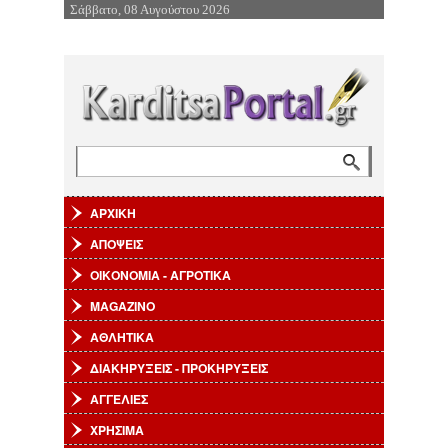
Σάββατο, 08 Αυγούστου 2026
Επιστροφή στην Πλοήγηση
Αναζήτηση
Φόρμα αναζήτησης
ΑΡΧΙΚΗ
ΑΠΟΨΕΙΣ
ΟΙΚΟΝΟΜΙΑ - ΑΓΡΟΤΙΚΑ
MAGAZINO
ΑΘΛΗΤΙΚΑ
ΔΙΑΚΗΡΥΞΕΙΣ - ΠΡΟΚΗΡΥΞΕΙΣ
ΑΓΓΕΛΙΕΣ
ΧΡΗΣΙΜΑ