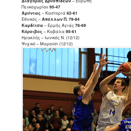
Διαγόρας Δρυοπιδέων
– Ευρώπη
Πευκοχωρίου
95-47
Αμύντας
– Καστοριά
62-61
Εθνικός –
Απόλλων Π. 79-84
Καρδίτσα
– Ερμής Αγιάς
76-69
Κόροιβος
– Καβάλα
95-61
Ηρακλής – Ιωνικός Ν. (12/12)
Ψυχικό – Μαρούσι (12/12)