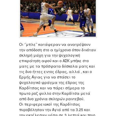
Oι ‘’μπλε’’ κατάφεραν να ανατρέψουν
την απόδοση στο α ημίχρονο όπου δινόταν
σκληρή μάχη για την ψυχολογική
επικράτηση αφού και ο ΑΣΚ μπήκε στο
ματς με τα πρόσφατα δύσκολα ματς και
τις δυο ήττες εντος έδρας, αλλά , και ο
Ερμής Άγιας για να σπάσει το
ψυχολογικό φράγμα της έδρας της
Καρδίτσας και να πάρει σήμερα το
πρωτο ροζ φυλλο στην Καρδίτσα μετά
από δυο χρόνια σκληρών ραντεβού.
Οι περιφερειακοί της Καρδίτσας
πυροβόλησαν την Αγιά από τα 3.25 και
την εκτέλεσαν μέσα σε 3 λεπτά και ποιο