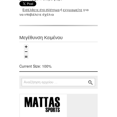
Εισέλθετε στο σύστημα
ή
εγγραφείτε
για
να υποβάλετε σχόλια
Μεγέθυνση Κειμένου
Current Size:
100%
Αναζήτηση
Φόρμα αναζήτησης