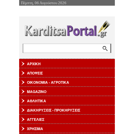
Πέμπτη, 06 Αυγούστου 2026
Επιστροφή στην Πλοήγηση
Αναζήτηση
Φόρμα αναζήτησης
ΑΡΧΙΚΗ
ΑΠΟΨΕΙΣ
ΟΙΚΟΝΟΜΙΑ - ΑΓΡΟΤΙΚΑ
MAGAZINO
ΑΘΛΗΤΙΚΑ
ΔΙΑΚΗΡΥΞΕΙΣ - ΠΡΟΚΗΡΥΞΕΙΣ
ΑΓΓΕΛΙΕΣ
ΧΡΗΣΙΜΑ