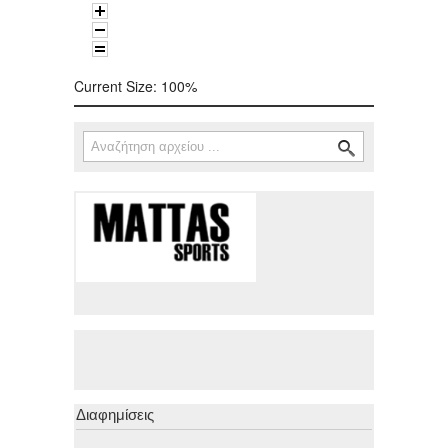
Current Size:
100%
Αναζήτηση
Φόρμα αναζήτησης
Διαφημίσεις