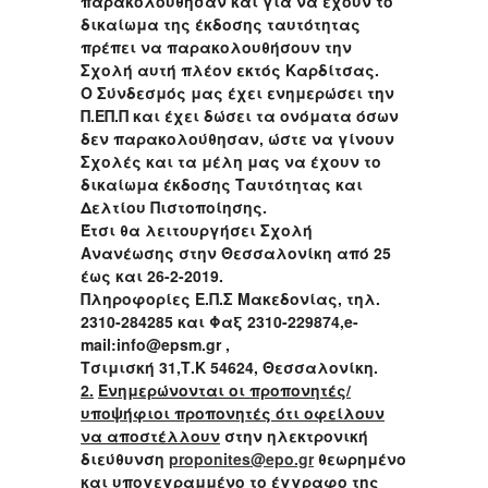
παρακολούθησαν και για να έχουν το
δικαίωμα της έκδοσης ταυτότητας
πρέπει να παρακολουθήσουν την
Σχολή αυτή πλέον εκτός Καρδίτσας.
Ο Σύνδεσμός μας έχει ενημερώσει την
Π.ΕΠ.Π και έχει δώσει τα ονόματα όσων
δεν παρακολούθησαν, ώστε να γίνουν
Σχολές και τα μέλη μας να έχουν το
δικαίωμα έκδοσης Ταυτότητας και
Δελτίου Πιστοποίησης.
Έτσι θα λειτουργήσει Σχολή
Ανανέωσης στην Θεσσαλονίκη από 25
έως και 26-2-2019.
Πληροφορίες Ε.Π.Σ Μακεδονίας, τηλ.
2310-284285 και Φαξ 2310-229874,
e
-
mail
:
info
@
epsm
.
gr
,
Τσιμισκή 31,Τ.Κ 54624, Θεσσαλονίκη.
2.
Ενημερώνονται οι προπονητές/
υποψήφιοι προπονητές ότι οφείλουν
να αποστέλλουν
στην ηλεκτρονική
διεύθυνση
proponites@epo.gr
θεωρημένο
και υπογεγραμμένο το έγγραφο της