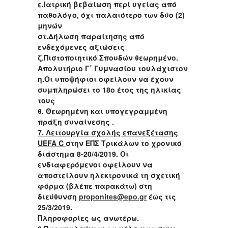
ε.Ιατρική βεβαίωση περί υγείας από
παθολόγο, όχι παλαιότερο των δύο (2)
μηνών
στ.Δήλωση παραίτησης από
ενδεχόμενες αξιώσεις
ζ.Πιστοποιητικό Σπουδών θεωρημένο.
Απολυτήριο Γ΄ Γυμνασίου τουλάχιστον
η.Οι υποψήφιοι οφείλουν να έχουν
συμπληρώσει το 18ο έτος της ηλικίας
τους
θ. Θεωρημένη και υπογεγραμμένη
πράξη συναίνεσης .
7. Λειτουργία σχολής επανεξέτασης
UEFA C
στην ΕΠΣ Τρικάλων το χρονικό
διάστημα 8-20/4/2019. Οι
ενδιαφερόμενοι οφείλουν να
αποστείλουν ηλεκτρονικά τη σχετική
φόρμα (βλέπε παρακάτω) στη
διεύθυνση
proponites@epo.gr
έως τις
25/3/2019.
Πληροφορίες ως ανωτέρω.