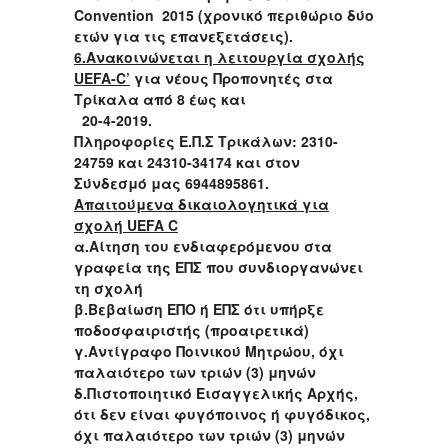
Convention 2015 (χρονικό περιθώριο δύο
ετών για τις επανεξετάσεις).
6.Ανακοινώνεται η λειτουργία σχολής
UEFA
-
C
’
για νέους Προπονητές στα
Τρίκαλα από 8 έως και
20-4-2019.
Πληροφορίες Ε.Π.Σ Τρικάλων: 2310-
24759 και 24310-34174 και στον
Σύνδεσμό μας 6944895861.
Απαιτούμενα δικαιολογητικά για
σχολή UEFA C
α.Αίτηση του ενδιαφερόμενου στα
γραφεία της ΕΠΣ που συνδιοργανώνει
τη σχολή
β.Βεβαίωση ΕΠΟ ή ΕΠΣ ότι υπήρξε
ποδοσφαιριστής (προαιρετικά)
γ.Αντίγραφο Ποινικού Μητρώου, όχι
παλαιότερο των τριών (3) μηνών
δ.Πιστοποιητικό Εισαγγελικής Αρχής,
ότι δεν είναι φυγόποινος ή φυγόδικος,
όχι παλαιότερο των τριών (3) μηνών