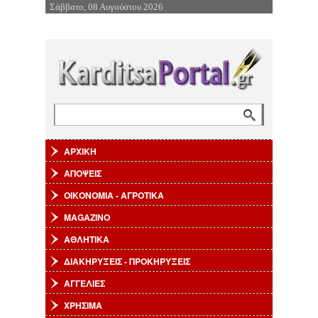
Σάββατο, 08 Αυγούστου 2026
Επιστροφή στην Πλοήγηση
Αναζήτηση
Φόρμα αναζήτησης
ΑΡΧΙΚΗ
ΑΠΟΨΕΙΣ
ΟΙΚΟΝΟΜΙΑ - ΑΓΡΟΤΙΚΑ
MAGAZINO
ΑΘΛΗΤΙΚΑ
ΔΙΑΚΗΡΥΞΕΙΣ - ΠΡΟΚΗΡΥΞΕΙΣ
ΑΓΓΕΛΙΕΣ
ΧΡΗΣΙΜΑ