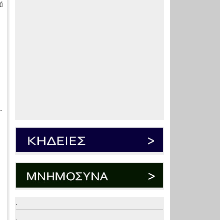
ή
-
.
.