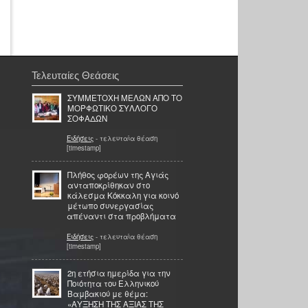
Τελευταίες Θεάσεις
ΣΥΜΜΕΤΟΧΗ ΜΕΛΩΝ ΑΠΟ ΤΟ
ΜΟΡΦΩΤΙΚΟ ΣΥΛΛΟΓΟ
ΣΟΦΑΔΩΝ
Ειδήσεις
- τελευταία θέαση
[timestamp]
Πλήθος φορέων της Αγιάς
ανταποκρίθηκαν στο
κάλεσμα Κόκκαλη για κοινό
μέτωπο συνεργασίας
απέναντι στα προβλήματα
Ειδήσεις
- τελευταία θέαση
[timestamp]
2η ετήσια ημερίδα για την
Ποιότητα του Ελληνικού
Βαμβακιού με θέμα:
«ΑΥΞΗΣΗ ΤΗΣ ΑΞΙΑΣ ΤΗΣ