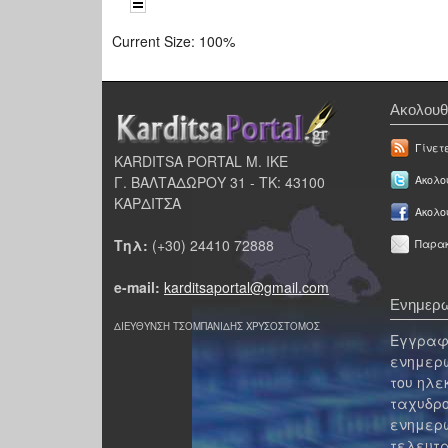
Current Size:
100%
Ακολουθ
Γίνετ
KARDITSA PORTAL Μ. ΙΚΕ
Γ. ΒΑΛΤΑΔΩΡΟΥ 31 - ΤΚ: 43100
Ακολου
ΚΑΡΔΙΤΣΑ
Ακολο
Τηλ:
(+30) 24410 72888
Παρακ
e-mail:
karditsaportal@gmail.com
Ενημερω
ΔΙΕΥΘΥΝΣΗ ΤΣΟΜΠΑΝΙΔΗΣ ΧΡΥΣΟΣΤΟΜΟΣ
Εγγραφε
ενημερω
του ηλε
ταχυδρο
ενημερω
τελευτα