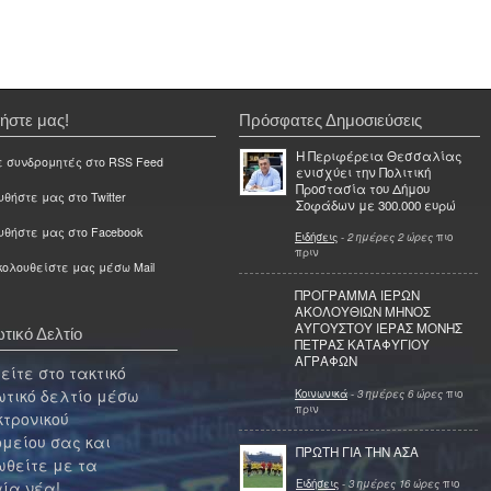
ήστε μας!
Πρόσφατες Δημοσιεύσεις
Η Περιφέρεια Θεσσαλίας
ε συνδρομητές στο RSS Feed
ενισχύει την Πολιτική
Προστασία του Δήμου
θήστε μας στο Twitter
Σοφάδων με 300.000 ευρώ
υθήστε μας στο Facebook
Ειδήσεις
-
2 ημέρες 2 ώρες
πιο
πριν
ολουθείστε μας μέσω Mail
ΠΡΟΓΡΑΜΜΑ ΙΕΡΩΝ
ΑΚΟΛΟΥΘΙΩΝ ΜΗΝΟΣ
ΑΥΓΟΥΣΤΟΥ ΙΕΡΑΣ ΜΟΝΗΣ
τικό Δελτίο
ΠΕΤΡΑΣ ΚΑΤΑΦΥΓΙΟΥ
ΑΓΡΑΦΩΝ
ίτε στο τακτικό
τικό δελτίο μέσω
Κοινωνικά
-
3 ημέρες 6 ώρες
πιο
πριν
κτρονικού
μείου σας και
ΠΡΩΤΗ ΓΙΑ ΤΗΝ ΑΣΑ
θείτε με τα
Ειδήσεις
-
3 ημέρες 16 ώρες
πιο
ία νέα!