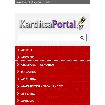
Δευτέρα, 10 Αυγούστου 2026
Επιστροφή στην Πλοήγηση
Αναζήτηση
Φόρμα αναζήτησης
ΑΡΧΙΚΗ
ΑΠΟΨΕΙΣ
ΟΙΚΟΝΟΜΙΑ - ΑΓΡΟΤΙΚΑ
MAGAZINO
ΑΘΛΗΤΙΚΑ
ΔΙΑΚΗΡΥΞΕΙΣ - ΠΡΟΚΗΡΥΞΕΙΣ
ΑΓΓΕΛΙΕΣ
ΧΡΗΣΙΜΑ