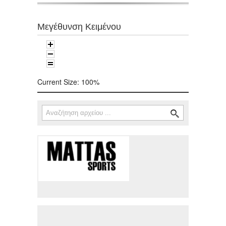
Μεγέθυνση Κειμένου
Current Size:
100%
Αναζήτηση
Φόρμα αναζήτησης