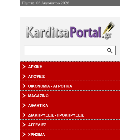
Πέμπτη, 06 Αυγούστου 2026
Επιστροφή στην Πλοήγηση
Αναζήτηση
Φόρμα αναζήτησης
ΑΡΧΙΚΗ
ΑΠΟΨΕΙΣ
ΟΙΚΟΝΟΜΙΑ - ΑΓΡΟΤΙΚΑ
MAGAZINO
ΑΘΛΗΤΙΚΑ
ΔΙΑΚΗΡΥΞΕΙΣ - ΠΡΟΚΗΡΥΞΕΙΣ
ΑΓΓΕΛΙΕΣ
ΧΡΗΣΙΜΑ