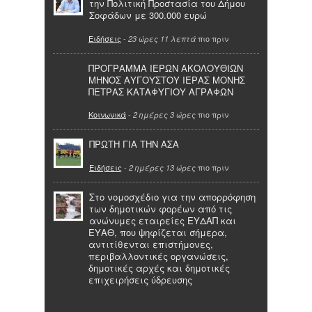
την Πολιτική Προστασία του Δήμου
Σοφάδων με 300.000 ευρώ
Ειδήσεις
-
πιο πριν
23 ώρες 11 λεπτά
ΠΡΟΓΡΑΜΜΑ ΙΕΡΩΝ ΑΚΟΛΟΥΘΙΩΝ
ΜΗΝΟΣ ΑΥΓΟΥΣΤΟΥ ΙΕΡΑΣ ΜΟΝΗΣ
ΠΕΤΡΑΣ ΚΑΤΑΦΥΓΙΟΥ ΑΓΡΑΦΩΝ
Κοινωνικά
-
πιο πριν
2 ημέρες 3 ώρες
ΠΡΩΤΗ ΓΙΑ ΤΗΝ ΑΣΑ
Ειδήσεις
-
πιο πριν
2 ημέρες 13 ώρες
Στο νομοσχέδιο για την απορρόφηση
των δημοτικών φορέων από τις
ανώνυμες εταιρείες ΕΥΔΑΠ και
ΕΥΑΘ, που ψηφίζεται σήμερα,
αντιτίθενται επιστήμονες,
περιβαλλοντικές οργανώσεις,
δημοτικές αρχές και δημοτικές
επιχειρήσεις ύδρευσης