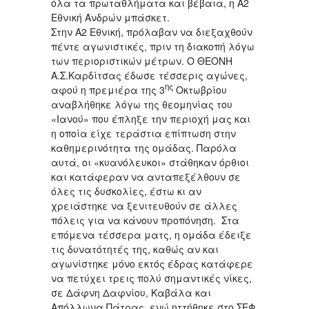
όλα τα πρωταθλήματα και βέβαια, η Α2
Εθνική Ανδρών μπάσκετ.
Στην Α2 Εθνική, πρόλαβαν να διεξαχθούν
πέντε αγωνιστικές, πριν τη διακοπή λόγω
των περιοριστικών μέτρων. Ο ΘΕΟΝΗ
Α.Σ.Καρδίτσας έδωσε τέσσερις αγώνες,
ης
αφού η πρεμιέρα της 3
Οκτωβρίου
αναβλήθηκε λόγω της θεομηνίας του
«Ιανού» που έπληξε την περιοχή μας και
η οποία είχε τεράστια επίπτωση στην
καθημερινότητα της ομάδας. Παρόλα
αυτά, οι «κυανόλευκοι» στάθηκαν όρθιοι
και κατάφεραν να ανταπεξέλθουν σε
όλες τις δυσκολίες, έστω κι αν
χρειάστηκε να ξενιτευθούν σε άλλες
πόλεις για να κάνουν προπόνηση. Στα
επόμενα τέσσερα ματς, η ομάδα έδειξε
τις δυνατότητές της, καθώς αν και
αγωνίστηκε μόνο εκτός έδρας κατάφερε
να πετύχει τρεις πολύ σημαντικές νίκες,
σε Δάφνη Δαφνίου, Καβάλα και
Απόλλωνα Πάτρας, ενώ ηττήθηκε στο ΣΕΦ