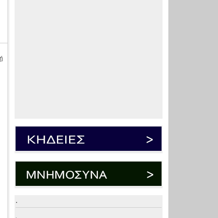
ή
ς
.
.