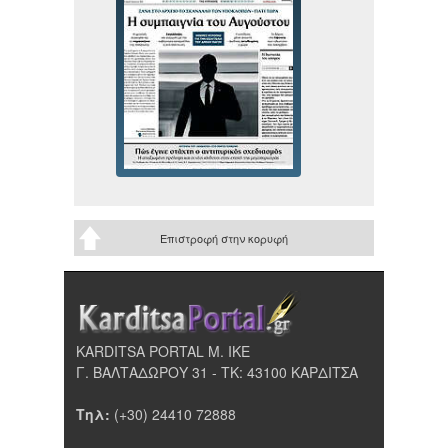
Επιστροφή στην κορυφή
KARDITSA PORTAL Μ. ΙΚΕ
Γ. ΒΑΛΤΑΔΩΡΟΥ 31 - ΤΚ: 43100 ΚΑΡΔΙΤΣΑ
Τηλ:
(+30) 24410 72888