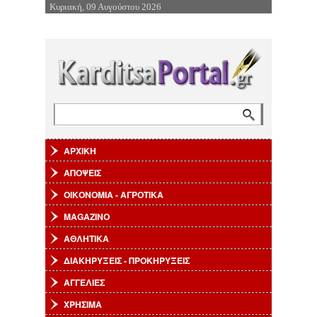
Κυριακή, 09 Αυγούστου 2026
Επιστροφή στην Πλοήγηση
Αναζήτηση
Φόρμα αναζήτησης
ΑΡΧΙΚΗ
ΑΠΟΨΕΙΣ
ΟΙΚΟΝΟΜΙΑ - ΑΓΡΟΤΙΚΑ
MAGAZINO
ΑΘΛΗΤΙΚΑ
ΔΙΑΚΗΡΥΞΕΙΣ - ΠΡΟΚΗΡΥΞΕΙΣ
ΑΓΓΕΛΙΕΣ
ΧΡΗΣΙΜΑ