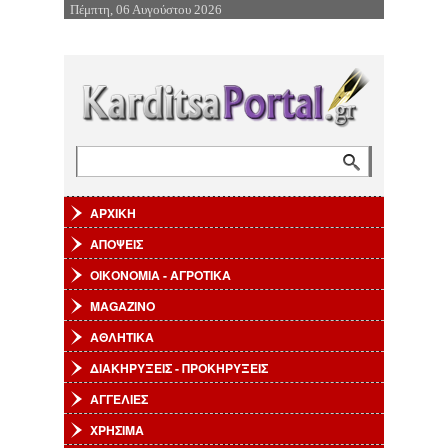
Πέμπτη, 06 Αυγούστου 2026
Επιστροφή στην Πλοήγηση
Αναζήτηση
Φόρμα αναζήτησης
ΑΡΧΙΚΗ
ΑΠΟΨΕΙΣ
ΟΙΚΟΝΟΜΙΑ - ΑΓΡΟΤΙΚΑ
MAGAZINO
ΑΘΛΗΤΙΚΑ
ΔΙΑΚΗΡΥΞΕΙΣ - ΠΡΟΚΗΡΥΞΕΙΣ
ΑΓΓΕΛΙΕΣ
ΧΡΗΣΙΜΑ