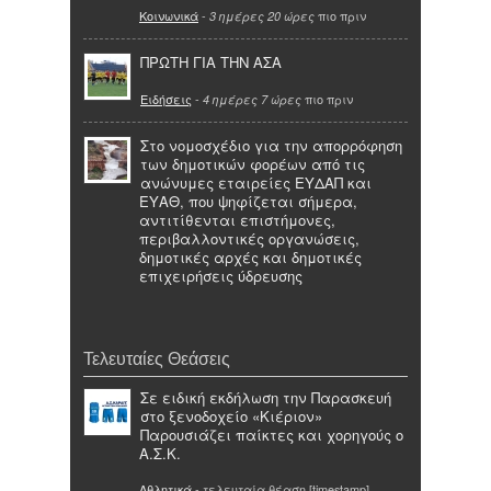
Κοινωνικά
-
πιο πριν
3 ημέρες 20 ώρες
ΠΡΩΤΗ ΓΙΑ ΤΗΝ ΑΣΑ
Ειδήσεις
-
πιο πριν
4 ημέρες 7 ώρες
Στο νομοσχέδιο για την απορρόφηση
των δημοτικών φορέων από τις
ανώνυμες εταιρείες ΕΥΔΑΠ και
ΕΥΑΘ, που ψηφίζεται σήμερα,
αντιτίθενται επιστήμονες,
περιβαλλοντικές οργανώσεις,
δημοτικές αρχές και δημοτικές
επιχειρήσεις ύδρευσης
Τελευταίες Θεάσεις
Σε ειδική εκδήλωση την Παρασκευή
στο ξενοδοχείο «Κιέριον»
Παρουσιάζει παίκτες και χορηγούς ο
Α.Σ.Κ.
Αθλητικά
- τελευταία θέαση [timestamp]