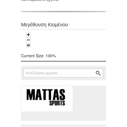
Μεγέθυνση Κειμένου
Current Size:
100%
Αναζήτηση
Φόρμα αναζήτησης