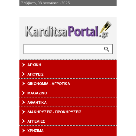
Σάββατο, 08 Αυγούστου 2026
Επιστροφή στην Πλοήγηση
Αναζήτηση
Φόρμα αναζήτησης
ΑΡΧΙΚΗ
ΑΠΟΨΕΙΣ
ΟΙΚΟΝΟΜΙΑ - ΑΓΡΟΤΙΚΑ
MAGAZINO
ΑΘΛΗΤΙΚΑ
ΔΙΑΚΗΡΥΞΕΙΣ - ΠΡΟΚΗΡΥΞΕΙΣ
ΑΓΓΕΛΙΕΣ
ΧΡΗΣΙΜΑ