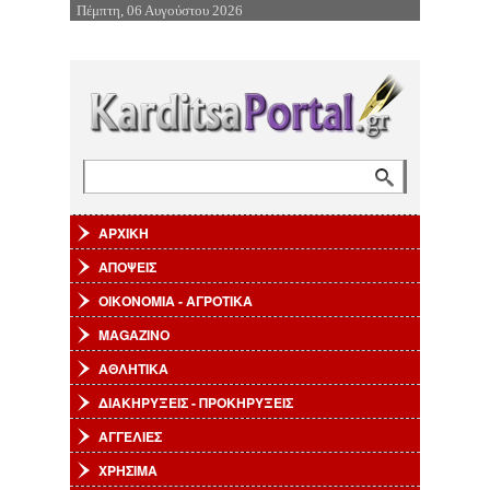
Πέμπτη, 06 Αυγούστου 2026
Επιστροφή στην Πλοήγηση
Αναζήτηση
Φόρμα αναζήτησης
ΑΡΧΙΚΗ
ΑΠΟΨΕΙΣ
ΟΙΚΟΝΟΜΙΑ - ΑΓΡΟΤΙΚΑ
MAGAZINO
ΑΘΛΗΤΙΚΑ
ΔΙΑΚΗΡΥΞΕΙΣ - ΠΡΟΚΗΡΥΞΕΙΣ
ΑΓΓΕΛΙΕΣ
ΧΡΗΣΙΜΑ