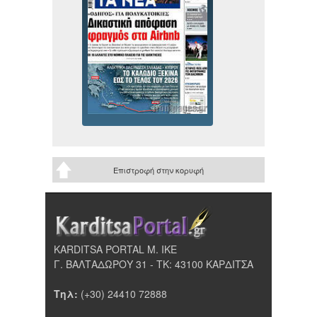
Επιστροφή στην κορυφή
KARDITSA PORTAL Μ. ΙΚΕ
Γ. ΒΑΛΤΑΔΩΡΟΥ 31 - ΤΚ: 43100 ΚΑΡΔΙΤΣΑ
Τηλ:
(+30) 24410 72888