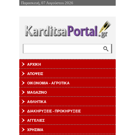
Παρασκευή, 07 Αυγούστου 2026
Επιστροφή στην Πλοήγηση
Αναζήτηση
Φόρμα αναζήτησης
ΑΡΧΙΚΗ
ΑΠΟΨΕΙΣ
ΟΙΚΟΝΟΜΙΑ - ΑΓΡΟΤΙΚΑ
MAGAZINO
ΑΘΛΗΤΙΚΑ
ΔΙΑΚΗΡΥΞΕΙΣ - ΠΡΟΚΗΡΥΞΕΙΣ
ΑΓΓΕΛΙΕΣ
ΧΡΗΣΙΜΑ