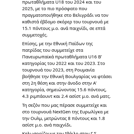
πρωταθλήματα U18 του 2024 και του
2025, με το πιο πρόσφατο που
πραγματοποιήθηκε στο Βελιγράδι να τον
καθιστά έβδομο σκόρερ του τουρνουά με
15.1 πόντους μ.ο. ανά παιχνίδι, σε επτά
συμμετοχές.
Επίσης, με την Εθνική Παίδων της
πατρίδας του συμμετείχε στα
Πανευρωπαϊκά πρωταθλήματα U16 Β’
κατηγορίας του 2022 και του 2023. Στο
τουρνουά του 2023, στη Ρουμανία
βοήθησε την Εθνική Βουλγαρίας να φτάσει
στη 2η θέση και στην άνοδο στην Α’
κατηγορία, σημειώνοντας 15.6 πόντους,
4.3 ριμπάουντ και 2.4 ασίστ μ.ο. ανά ματς.
Τη σεζόν που μας πέρασε συμμετείχε και
στο τουρνουά NextGen της Ευρωλίγκα με
την Ουλμ, μετρώντας 8 πόντους και 1.8
ασίστ μ.ο. ανά παιχνίδι.
Καλωσορίζουμε τον Ιβάιλο στον Γ.Σ.