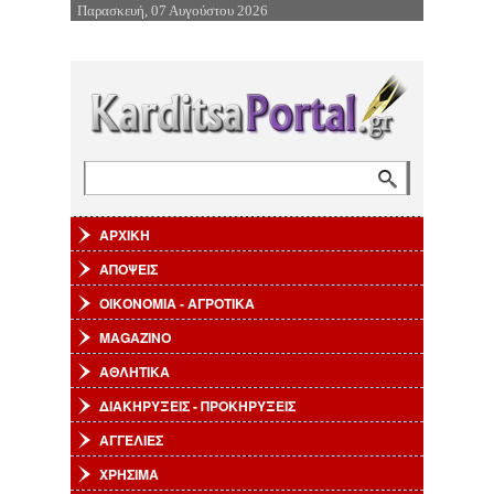
Παρασκευή, 07 Αυγούστου 2026
Επιστροφή στην Πλοήγηση
Αναζήτηση
Φόρμα αναζήτησης
ΑΡΧΙΚΗ
ΑΠΟΨΕΙΣ
ΟΙΚΟΝΟΜΙΑ - ΑΓΡΟΤΙΚΑ
MAGAZINO
ΑΘΛΗΤΙΚΑ
ΔΙΑΚΗΡΥΞΕΙΣ - ΠΡΟΚΗΡΥΞΕΙΣ
ΑΓΓΕΛΙΕΣ
ΧΡΗΣΙΜΑ