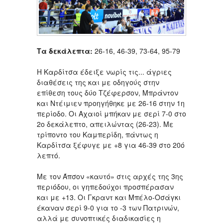
Τα δεκάλεπτα:
26-16, 46-39, 73-64, 95-79
Η Καρδίτσα έδειξε νωρίς τις... άγριες
διαθέσεις της και με οδηγούς στην
επίθεση τους δύο Τζέφερσον, Μπράντον
και Ντέιμιεν προηγήθηκε με 26-16 στην 1η
περίοδο. Οι Αχαιοί μπήκαν με σερί 7-0 στο
2ο δεκάλεπτο, απειλώντας (26-23). Με
τρίποντο του Καμπερίδη, πάντως η
Καρδίτσα ξέφυγε με +8 για 46-39 στο 20ό
λεπτό.
Με τον Άπσον «καυτό» στις αρχές της 3ης
περιόδου, οι γηπεδούχοι προσπέρασαν
και με +13. Οι Γκραντ και Μπέλο-Οσάγκι
έκαναν σερί 9-0 για το -3 των Πατρινών,
αλλά με συνοπτικές διαδικασίες η