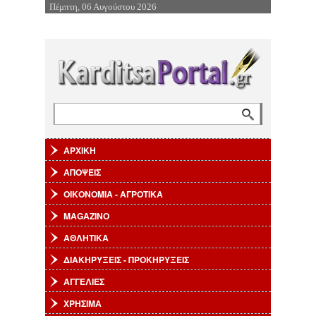
Πέμπτη, 06 Αυγούστου 2026
Επιστροφή στην Πλοήγηση
Αναζήτηση
Φόρμα αναζήτησης
ΑΡΧΙΚΗ
ΑΠΟΨΕΙΣ
ΟΙΚΟΝΟΜΙΑ - ΑΓΡΟΤΙΚΑ
MAGAZINO
ΑΘΛΗΤΙΚΑ
ΔΙΑΚΗΡΥΞΕΙΣ - ΠΡΟΚΗΡΥΞΕΙΣ
ΑΓΓΕΛΙΕΣ
ΧΡΗΣΙΜΑ