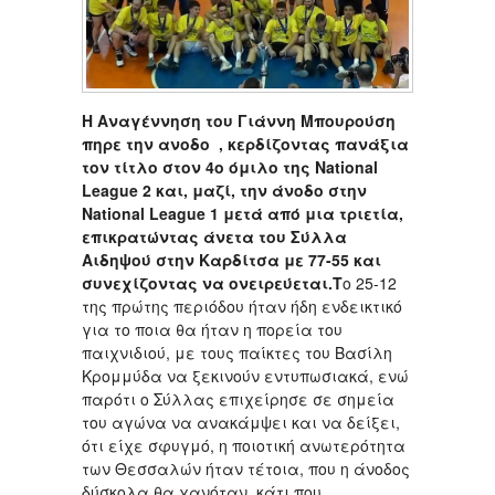
Η Αναγέννηση του Γιάννη Μπουρούση
πηρε την ανοδο , κερδίζοντας πανάξια
τον τίτλο στον 4ο όμιλο της National
League 2 και, μαζί, την άνοδο στην
National League 1 μετά από μια τριετία,
επικρατώντας άνετα του Σύλλα
Αιδηψού στην Καρδίτσα με 77-55 και
συνεχίζοντας να ονειρεύεται.Τ
ο 25-12
της πρώτης περιόδου ήταν ήδη ενδεικτικό
για το ποια θα ήταν η πορεία του
παιχνιδιού, με τους παίκτες του Βασίλη
Κρομμύδα να ξεκινούν εντυπωσιακά, ενώ
παρότι ο Σύλλας επιχείρησε σε σημεία
του αγώνα να ανακάμψει και να δείξει,
ότι είχε σφυγμό, η ποιοτική ανωτερότητα
των Θεσσαλών ήταν τέτοια, που η άνοδος
δύσκολα θα χανόταν, κάτι που