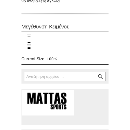
να υποβάλετε σχόλια
Μεγέθυνση Κειμένου
Current Size:
100%
Αναζήτηση
Φόρμα αναζήτησης