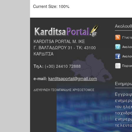
Current Size:
100%
Ακολουθ
Γίνετ
KARDITSA PORTAL Μ. ΙΚΕ
Γ. ΒΑΛΤΑΔΩΡΟΥ 31 - ΤΚ: 43100
Ακολου
ΚΑΡΔΙΤΣΑ
Ακολο
Τηλ:
(+30) 24410 72888
Παρακ
e-mail:
karditsaportal@gmail.com
Ενημερω
ΔΙΕΥΘΥΝΣΗ ΤΣΟΜΠΑΝΙΔΗΣ ΧΡΥΣΟΣΤΟΜΟΣ
Εγγραφε
ενημερω
του ηλε
ταχυδρο
ενημερω
τελευτα