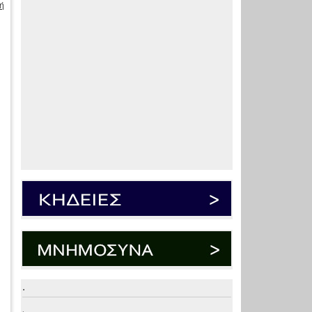
ή
υ
.
.