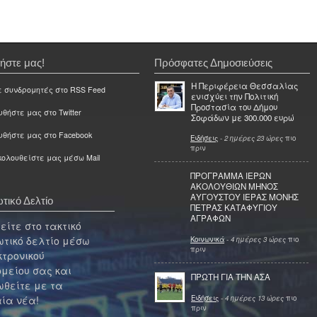
ήστε μας!
Πρόσφατες Δημοσιεύσεις
Η Περιφέρεια Θεσσαλίας
ε συνδρομητές στο RSS Feed
ενισχύει την Πολιτική
Προστασία του Δήμου
θήστε μας στο Twitter
Σοφάδων με 300.000 ευρώ
υθήστε μας στο Facebook
Ειδήσεις
-
2 ημέρες 23 ώρες
πιο
πριν
ολουθείστε μας μέσω Mail
ΠΡΟΓΡΑΜΜΑ ΙΕΡΩΝ
ΑΚΟΛΟΥΘΙΩΝ ΜΗΝΟΣ
ΑΥΓΟΥΣΤΟΥ ΙΕΡΑΣ ΜΟΝΗΣ
τικό Δελτίο
ΠΕΤΡΑΣ ΚΑΤΑΦΥΓΙΟΥ
ΑΓΡΑΦΩΝ
ίτε στο τακτικό
τικό δελτίο μέσω
Κοινωνικά
-
4 ημέρες 3 ώρες
πιο
πριν
κτρονικού
μείου σας και
ΠΡΩΤΗ ΓΙΑ ΤΗΝ ΑΣΑ
θείτε με τα
Ειδήσεις
-
4 ημέρες 13 ώρες
πιο
ία νέα!
πριν