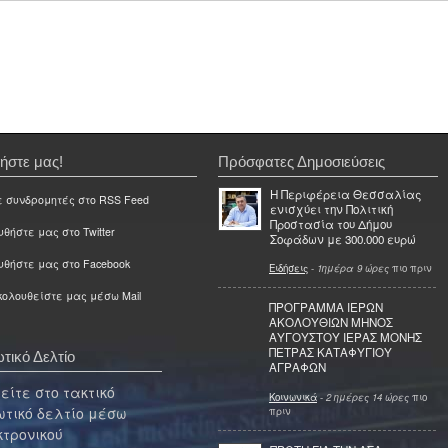
ήστε μας!
Πρόσφατες Δημοσιεύσεις
Η Περιφέρεια Θεσσαλίας
ε συνδρομητές στο RSS Feed
ενισχύει την Πολιτική
Προστασία του Δήμου
θήστε μας στο Twitter
Σοφάδων με 300.000 ευρώ
υθήστε μας στο Facebook
Ειδήσεις
-
1ημέρα 9 ώρες
πιο πριν
ολουθείστε μας μέσω Mail
ΠΡΟΓΡΑΜΜΑ ΙΕΡΩΝ
ΑΚΟΛΟΥΘΙΩΝ ΜΗΝΟΣ
ΑΥΓΟΥΣΤΟΥ ΙΕΡΑΣ ΜΟΝΗΣ
ΠΕΤΡΑΣ ΚΑΤΑΦΥΓΙΟΥ
τικό Δελτίο
ΑΓΡΑΦΩΝ
ίτε στο τακτικό
Κοινωνικά
-
2 ημέρες 14 ώρες
πιο
τικό δελτίο μέσω
πριν
κτρονικού