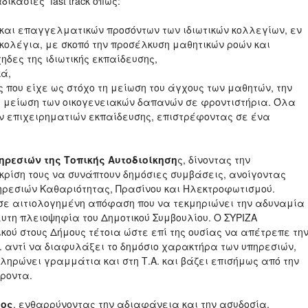
δικασίες fast track όπως:
αι επαγγελματικών προσόντων των ιδιωτικών κολλεγίων, εν
κολέγια, με σκοπό την προσέλκυση μαθητικών ροών και
ηδες της ιδιωτικής εκπαίδευσης,
κά,
ου είχε ως στόχο τη μείωση του άγχους των μαθητών, την
η μείωση των οικογενειακών δαπανών σε φροντιστήρια. Όλα
ν επιχειρηματιών εκπαίδευσης, επιστρέφοντας σε ένα
ηρεσιών της Τοπικής Αυτοδιοίκηση
ς, δίνοντας την
κρίση τους να συνάπτουν δημόσιες συμβάσεις, ανοίγοντας
ηρεσιών Καθαριότητας, Πρασίνου και Ηλεκτροφωτισμού.
σε αιτιολογημένη απόφαση που να τεκμηριώνει την αδυναμία
τη πλειοψηφία του Δημοτικού Συμβουλίου. Ο ΣΥΡΙΖΑ
ού στους Δήμους τέτοια ώστε επί της ουσίας να απέτρεπε τη
Δ. αντί να διαφυλάξει το δημόσιο χαρακτήρα των υπηρεσιών,
ηρώνει γραμμάτια και στη Τ.Α. και βάζει επισήμως από την
φέροντα.
τος
, ενθαρρύνοντας την αδιαφάνεια και την ασυδοσία,