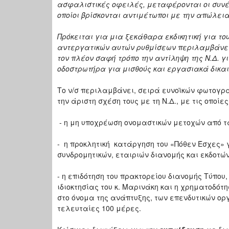
ασφαλιστικές οφειλές, μεταφέρονται οι συνέ
οποίοι βρίσκονται αντιμέτωποι με την απώλε
Πρόκειται για μια ξεκάθαρα εκδικητική για του
αντεργατικών αυτών ρυθμίσεων περιλαμβάνετ
τον πλέον σαφή τρόπο την αντίληψη της Ν.Δ. 
οδοστρωτήρα για μισθούς και εργασιακά δικα
Το ν/σ περιλαμβάνει, σειρά ευνοϊκών φωτογ
την άριστη σχέση τους με τη Ν.Δ., με τις οποί
- η μη υποχρέωση ονομαστικών μετοχών από 
- η προκλητική κατάργηση του «Πόθεν Έσχες» 
συνδρομητικών, εταιριών διανομής και εκδοτώ
- η επιδότηση του πρακτορείου διανομής Τύπου
ιδιοκτησίας του κ. Μαρινάκη και η χρηματοδ
στο όνομα της ανάπτυξης, των επενδυτικών οργ
τελευταίες 100 μέρες.