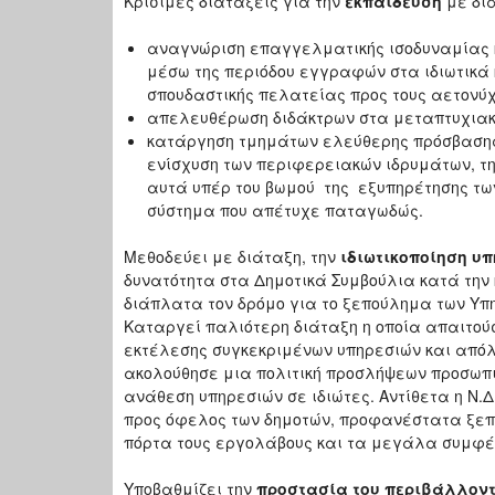
Κρίσιμες διατάξεις για την
εκπαίδευση
με δια
αναγνώριση επαγγελματικής ισοδυναμίας κ
μέσω της περιόδου εγγραφών στα ιδιωτικά 
σπουδαστικής πελατείας προς τους αετονύχ
απελευθέρωση διδάκτρων στα μεταπτυχια
κατάργηση τμημάτων ελεύθερης πρόσβασης π
ενίσχυση των περιφερειακών ιδρυμάτων, τ
αυτά υπέρ του βωμού της εξυπηρέτησης τω
σύστημα που απέτυχε παταγωδώς.
Μεθοδεύει με διάταξη, την
ιδιωτικοποίηση υπ
δυνατότητα στα Δημοτικά Συμβούλια κατά την 
διάπλατα τον δρόμο για το ξεπούλημα των Υπ
Καταργεί παλιότερη διάταξη η οποία απαιτού
εκτέλεσης συγκεκριμένων υπηρεσιών και απόλυ
ακολούθησε μια πολιτική προσλήψεων προσωπικ
ανάθεση υπηρεσιών σε ιδιώτες. Αντίθετα η Ν.
προς όφελος των δημοτών, προφανέστατα ξεπλ
πόρτα τους εργολάβους και τα μεγάλα συμ
Υποβαθμίζει την
προστασία του περιβάλλον