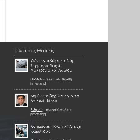
Τελευταίες Θεάσεις
Χιόνι και κάθετη πτώση
θερμοκρασίας σε
Μακεδονία και Λάρισα
Ειδήσεις
- τελευταία θέαση
[timestamp]
Δομήνικος Βερίλλης για τα
Αιολικά Πάρκα
Ειδήσεις
- τελευταία θέαση
[timestamp]
Ανακοινωση Κιν/φική Λέσχη
Καρδίτσας