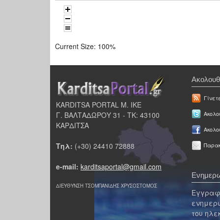
Current Size:
100%
Ακολουθ
Γίνετ
KARDITSA PORTAL Μ. ΙΚΕ
Γ. ΒΑΛΤΑΔΩΡΟΥ 31 - ΤΚ: 43100
Ακολου
ΚΑΡΔΙΤΣΑ
Ακολο
Τηλ:
(+30) 24410 72888
Παρακ
e-mail:
karditsaportal@gmail.com
Ενημερω
ΔΙΕΥΘΥΝΣΗ ΤΣΟΜΠΑΝΙΔΗΣ ΧΡΥΣΟΣΤΟΜΟΣ
Εγγραφε
ενημερω
του ηλε