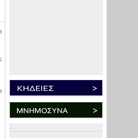
ή
ς
η
ό
.
.