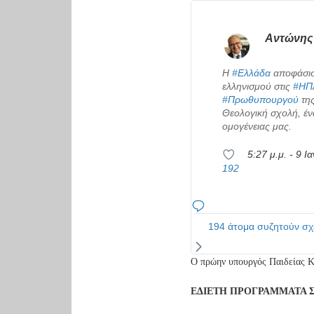
Αντώνης 
Η
#Ελλάδα
αποφάσισε
ελληνισμού στις
#ΗΠ
#Πρωθυπουργού
της
Θεολογική σχολή, ένα
ομογένειας μας.
5:27 μ.μ. - 9 Ι
192
194 άτομα συζητούν σχε
O πρώην υπουργός Παιδείας 
ΕΔΙΕΤΗ ΠΡΟΓΡΑΜΜΑΤΑ Σ