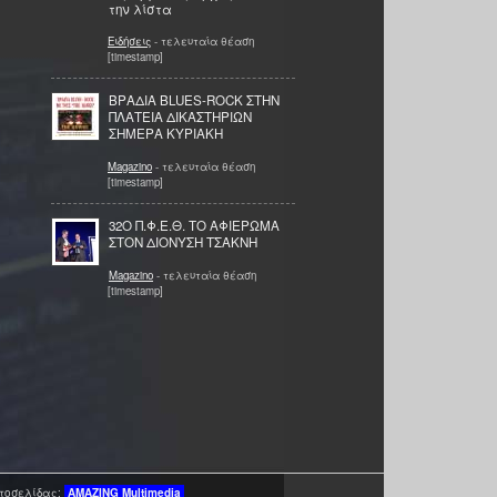
την λίστα
Ειδήσεις
- τελευταία θέαση
[timestamp]
ΒΡΑΔΙΑ BLUES-ROCK ΣΤΗΝ
ΠΛΑΤΕΙΑ ΔΙΚΑΣTΗΡΙΩΝ
ΣΗΜΕΡΑ ΚΥΡΙΑΚΗ
Magazino
- τελευταία θέαση
[timestamp]
32Ο Π.Φ.Ε.Θ. ΤΟ ΑΦΙΕΡΩΜΑ
ΣΤΟΝ ΔΙΟΝΥΣΗ ΤΣΑΚΝΗ
Magazino
- τελευταία θέαση
[timestamp]
τοσελίδας:
AMAZING
Multimedia