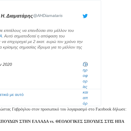
@AHDiamataris
Η. Διαματάρης
 επιτέλους να επενδύσει στο μέλλον του
Α
. Αυτό σηματοδοτεί η απόφαση του
 να επιχορηγεί με 2 εκατ. ευρώ τον χρόνο την
 κρίσιμης σημασίας ίδρυμα για το μέλλον της
αν 2020
Πλ
ηρ
οφ
ορ
ίες
και
τικά με αυτό
απ
όρ
ρη
Kώστας Γαβρόγλου στον προσωπικό του λογαριασμό στο Facebook δήλωσε:
το
για
ΠΟΥΔΩΝ ΣΤΗΝ ΕΛΛΑΔΑ vs. ΘΕΟΛΟΓΙΚΕΣ ΣΠΟΥΔΕΣ ΣΤΙΣ ΗΠΑ
τις