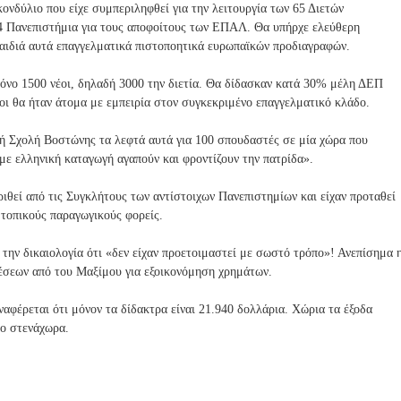
Δι
κονδύλιο που είχε συμπεριληφθεί για την λειτουργία των 65 Διετών
αφ
 Πανεπιστήμια για τους αποφοίτους των ΕΠΑΛ. Θα υπήρχε ελεύθερη
ημ
παιδιά αυτά επαγγελματικά πιστοποητικά ευρωπαϊκών προδιαγραφών.
ίσε
ις
ρόνο 1500 νέοι, δηλαδή 3000 την διετία. Θα δίδασκαν κατά 30% μέλη ΔΕΠ
το
υ
οι θα ήταν άτομα με εμπειρία στον συγκεκριμένο επαγγελματικό κλάδο.
Tw
itt
ή Σχολή Βοστώνης τα λεφτά αυτά για 100 σπουδαστές σε μία χώρα που
er
 με ελληνική καταγωγή αγαπούν και φροντίζουν την πατρίδα».
ιθεί από τις Συγκλήτους των αντίστοιχων Πανεπιστημίων και είχαν προταθεί
 τοπικούς παραγωγικούς φορείς.
 την δικαιολογία ότι «δεν είχαν προετοιμαστεί με σωστό τρόπο»! Ανεπίσημα 
έσεων από του Μαξίμου για εξοικονόμηση χρημάτων.
ναφέρεται ότι μόνον τα δίδακτρα είναι 21.940 δολλάρια. Χώρια τα έξοδα
σο στενάχωρα.