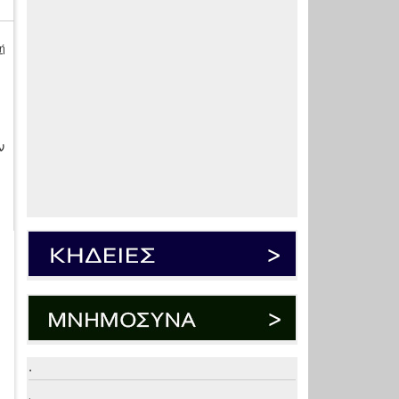
ή
ν
.
.