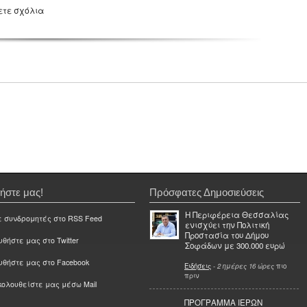
ετε σχόλια
ήστε μας!
Πρόσφατες Δημοσιεύσεις
Η Περιφέρεια Θεσσαλίας
ε συνδρομητές στο RSS Feed
ενισχύει την Πολιτική
Προστασία του Δήμου
θήστε μας στο Twitter
Σοφάδων με 300.000 ευρώ
υθήστε μας στο Facebook
Ειδήσεις
-
2 ημέρες 16 ώρες
πιο
πριν
ολουθείστε μας μέσω Mail
ΠΡΟΓΡΑΜΜΑ ΙΕΡΩΝ