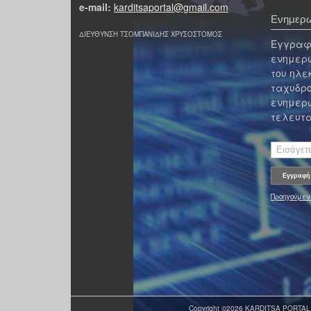
e-mail:
karditsaportal@gmail.com
Ενημερω
ΔΙΕΥΘΥΝΣΗ ΤΣΟΜΠΑΝΙΔΗΣ ΧΡΥΣΟΣΤΟΜΟΣ
Εγγραφε
ενημερω
του ηλε
ταχυδρο
ενημερω
τελευτα
Προηγούμεν
Copyright ©2026 KARDITSA PORTAL