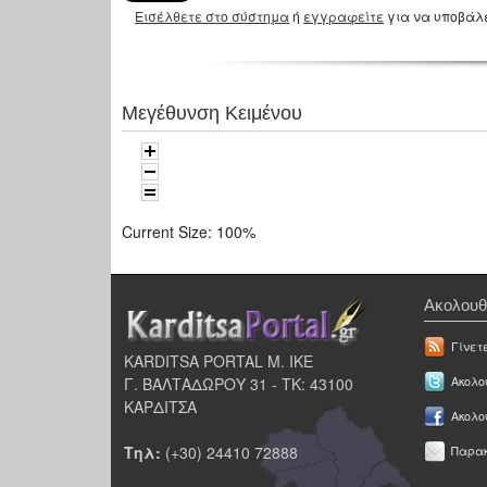
Εισέλθετε στο σύστημα
ή
εγγραφείτε
για να υποβάλ
Μεγέθυνση Κειμένου
Current Size:
100%
Ακολουθ
Γίνετ
KARDITSA PORTAL Μ. ΙΚΕ
Γ. ΒΑΛΤΑΔΩΡΟΥ 31 - ΤΚ: 43100
Ακολου
ΚΑΡΔΙΤΣΑ
Ακολο
Τηλ:
(+30) 24410 72888
Παρακ