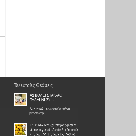
Τελευταίες Θεάσεις
Α2 ΒΟΛΕΙ ΣΠΑΚ-ΑΟ
ΠΑΛΛΗΝΗΣ 2-3
Αθλητικά
- τελευταία θέαση
[timestamp]
Επικίνδυνα φυτοφάρμακα
στην αγορά. Ανάκληση από
τις αρμόδιες αρχές. Δείτε