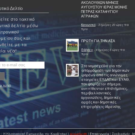
ΑΚΟΛΟΥΘΙΩΝ ΜΗΝΟΣ
ΑΥΓΟΥΣΤΟΥ ΙΕΡΑΣ ΜΟΝΗΣ
τικό Δελτίο
ΠΕΤΡΑΣ ΚΑΤΑΦΥΓΙΟΥ
ΑΓΡΑΦΩΝ
ίτε στο τακτικό
τικό δελτίο μέσω
Κοινωνικά
-
3 ημέρες 20 ώρες
πιο
πριν
κτρονικού
μείου σας και
ΠΡΩΤΗ ΓΙΑ ΤΗΝ ΑΣΑ
θείτε με τα
Ειδήσεις
-
4 ημέρες 6 ώρες
πιο
ία νέα!
πριν
Στο νομοσχέδιο για την
απορρόφηση των δημοτικών
φορέων από τις ανώνυμες
εταιρείες ΕΥΔΑΠ και ΕΥΑΘ,
που ψηφίζεται σήμερα,
α τεύχη
αντιτίθενται επιστήμονες,
περιβαλλοντικές
οργανώσεις, δημοτικές
αρχές και δημοτικές
επιχειρήσεις ύδρευσης
 :: Η Ηλεκτρονική Εφημερίδα της Καρδίτσας |
Διαφήμιση
|
Επικοινωνία
| Σχεδιασμός Ισ