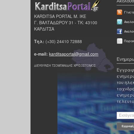
Ακολουθ
Γίνετ
KARDITSA PORTAL Μ. ΙΚΕ
Γ. ΒΑΛΤΑΔΩΡΟΥ 31 - ΤΚ: 43100
Ακολου
ΚΑΡΔΙΤΣΑ
Ακολο
Τηλ:
(+30) 24410 72888
Παρακ
e-mail:
karditsaportal@gmail.com
Ενημερω
ΔΙΕΥΘΥΝΣΗ ΤΣΟΜΠΑΝΙΔΗΣ ΧΡΥΣΟΣΤΟΜΟΣ
Εγγραφε
ενημερω
του ηλε
ταχυδρο
ενημερω
τελευτα