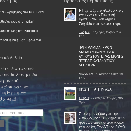
ήστε μας!
Πρόσφατες Δημοσιεύσεις
Η Περιφέρεια Θεσσαλίας
ε συνδρομητές στο RSS Feed
ενισχύει την Πολιτική
Προστασία του Δήμου
θήστε μας στο Twitter
Σοφάδων με 300.000 ευρώ
υθήστε μας στο Facebook
Ειδήσεις
-
3 ημέρες 2 ώρες
πιο
πριν
ολουθείστε μας μέσω Mail
ΠΡΟΓΡΑΜΜΑ ΙΕΡΩΝ
ΑΚΟΛΟΥΘΙΩΝ ΜΗΝΟΣ
ΑΥΓΟΥΣΤΟΥ ΙΕΡΑΣ ΜΟΝΗΣ
τικό Δελτίο
ΠΕΤΡΑΣ ΚΑΤΑΦΥΓΙΟΥ
ΑΓΡΑΦΩΝ
ίτε στο τακτικό
τικό δελτίο μέσω
Κοινωνικά
-
4 ημέρες 6 ώρες
πιο
πριν
κτρονικού
μείου σας και
ΠΡΩΤΗ ΓΙΑ ΤΗΝ ΑΣΑ
θείτε με τα
Ειδήσεις
-
4 ημέρες 16 ώρες
πιο
ία νέα!
πριν
Στο νομοσχέδιο για την
απορρόφηση των δημοτικών
φορέων από τις ανώνυμες
εταιρείες ΕΥΔΑΠ και ΕΥΑΘ,
που ψηφίζεται σήμερα,