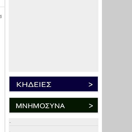
ή
.
.