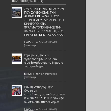
Τελευταίες Θεάσεις
ΣΥΣΚΕΨΗ ΤΩΝ 68 ΜΠΛΟΚΩΝ
ΠΟΥ ΣΥΝΤΟΝΙΣΑΝ ΤΗΝ
ΑΓΩΝΙΣΤΙΚΗ ΔΡΑΣΗ ΤΟΥΣ
ΣΤΗΝ ΤΕΛΕΥΤΑΙΑ ΑΓΡΟΤΙΚΗ
ΚΙΝΗΤΟΠΟΙΗΣΗ,
ΠΡΑΓΜΑΤΟΠΟΙΗΘΗΚΕ ΤΗΝ
ΠΑΡΑΣΚΕΥΗ 18 ΜΑΡΤΗ, ΣΤΟ
ΕΡΓΑΤΙΚΟ ΚΕΝΤΡΟ ΛΑΡΙΣΑΣ.
Ειδήσεις
- τελευταία θέαση
[timestamp]
Έχουμε χρέος να
προστατέψουμε και να
αναβαθμίσουμε το δημόσιο
πανεπιστήμιο
Ειδήσεις
- τελευταία θέαση
[timestamp]
Βουλή: Απορρίφθηκε
ένσταση
αντισυνταγματικότητας που
κατέθεσε το ΠΑΣΟΚ για την
ιδιωτικοποίηση του νερού
Ειδήσεις
- τελευταία θέαση