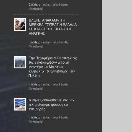
Ειδήσεις
- τελευταία θέαση
[timestamp]
ΒΛΕΠΕΙ ΑΝΑΚΑΜΨΗ Η
ΜΕΡΚΕΛ-ΤΣΙΠΡΑΣ Η ΕΛΛΑΔΑ
ΣΕ ΚΑΘΕΣΤΩΣ ΕΚΤΑΚΤΗΣ
ΑΝΑΓΚΗΣ
Ειδήσεις
- τελευταία θέαση
[timestamp]
Την Περιφέρεια Θεσσαλίας
θα επισκεφθούν από τη
Δευτέρα 26 Μαρτίου
κλιµάκια του Συνηγόρου του
Πολίτη.
Ειδήσεις
- τελευταία θέαση
[timestamp]
6 μήνες δουλεύουμε για να
πληρώνουμε φόρους και
εισφορές
Ειδήσεις
- τελευταία θέαση
[timestamp]