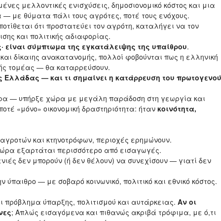
μένες μελλοντικές ενισχύσεις, δημοσιονομικό κόστος και μια
 — με θύματα πάλι τους αγρότες, ποτέ τους ενόχους.
ποτίθεται ότι προστατεύει τον αγρότη, καταλήγει να τον
σης και πολιτικής αδιαφορίας.
· είναι σύμπτωμα της εγκατάλειψης της υπαίθρου
.
 και δίκαιης ανακατανομής, πολλοί φοβούνται πως η ελληνική
νής τομέας — θα καταρρεύσουν.
ς Ελλάδας — και τι σημαίνει η κατάρρευση του πρωτογενο
ρα — υπήρξε χώρα με μεγάλη παράδοση στη γεωργία και
ποτέ «μόνο» οικονομική δραστηριότητα: ήταν
κοινότητα,
 αγροτών και κτηνοτρόφων, περιοχές ερημώνουν.
χώρα εξαρτάται περισσότερο από εισαγωγές.
νιές δεν μπορούν (ή δεν θέλουν) να συνεχίσουν — γιατί δεν
ην ύπαιθρο — με σοβαρό κοινωνικό, πολιτικό και εθνικό κόστος.
ναι πρόβλημα ύπαρξης, πολιτισμού και αυτάρκειας.
Αν οι
νες
; Απλώς εισαγόμενα και πιθανώς ακριβά τρόφιμα, με ό,τι