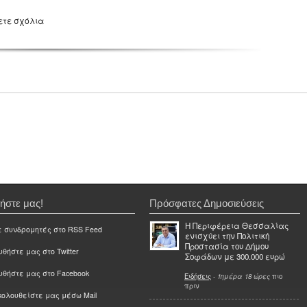
ετε σχόλια
ήστε μας!
Πρόσφατες Δημοσιεύσεις
Η Περιφέρεια Θεσσαλίας
ε συνδρομητές στο RSS Feed
ενισχύει την Πολιτική
Προστασία του Δήμου
θήστε μας στο Twitter
Σοφάδων με 300.000 ευρώ
υθήστε μας στο Facebook
Ειδήσεις
-
1ημέρα 18 ώρες
πιο
πριν
ολουθείστε μας μέσω Mail