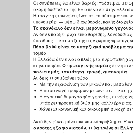
Οι συνέπειες θα είναι βαριές: πρόστιμα, μειω
ακόμη δυσπιστία της ΕΕ απέναντι στην Ελλάδα
Η τραγική ειρωνεία είναι ότι το σύστημα που υ
υπονομεύει — μέσω διαφθοράς, κακής διαχείρι
Το σκάνδαλο δεν είναι μεμονωμένο γεγονός
Αν δεν υπάρξει ρίζα εκκαθάρισης, λογοδοσίας
ύπαιθρος — και μαζί της ο εγχώριος πρωτογε
Πόσο βαθύ είναι το υπαρξιακό πρόβλημα τη
τομέα
Η Ελλάδα δεν είναι απλώς μια ευρωπαϊκή χώ
κτηνοτροφία.
Ο πρωτογενής τομέας
δεν ήταν 
πολιτισμός, ταυτότητα, τροφή, αυτονομία
.
Αν δεις τι συμβαίνει τώρα:
Με την εξαφάνιση των μικρών και μεσαίων
Η παραγωγή τροφίμων μειώνεται — και η 
Η αγροτική δημογραφία γερνάει, οι νέες γε
υπάρχει προοπτική βιώσιμης καλλιέργειας.
Χάνεται κοινωνική και οικονομική συνοχή στ
Αυτό δεν είναι μόνο οικονομικό πρόβλημα. Εί
αγρότες εξαφανιστούν, τι θα τρώνε οι Έλλη