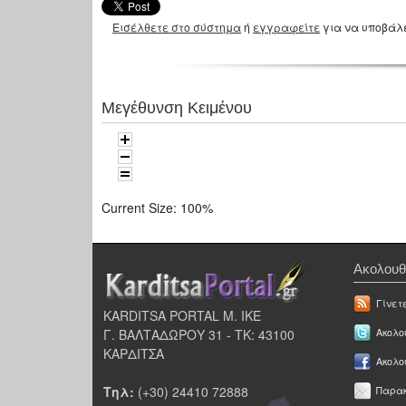
Εισέλθετε στο σύστημα
ή
εγγραφείτε
για να υποβάλ
Μεγέθυνση Κειμένου
Current Size:
100%
Ακολουθ
Γίνετ
KARDITSA PORTAL Μ. ΙΚΕ
Γ. ΒΑΛΤΑΔΩΡΟΥ 31 - ΤΚ: 43100
Ακολου
ΚΑΡΔΙΤΣΑ
Ακολο
Τηλ:
(+30) 24410 72888
Παρακ