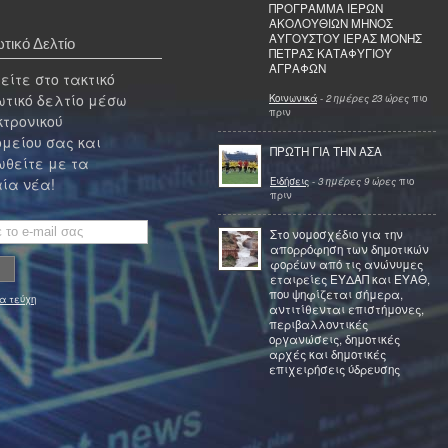
ΠΡΟΓΡΑΜΜΑ ΙΕΡΩΝ
ΑΚΟΛΟΥΘΙΩΝ ΜΗΝΟΣ
ΑΥΓΟΥΣΤΟΥ ΙΕΡΑΣ ΜΟΝΗΣ
τικό Δελτίο
ΠΕΤΡΑΣ ΚΑΤΑΦΥΓΙΟΥ
ΑΓΡΑΦΩΝ
ίτε στο τακτικό
τικό δελτίο μέσω
Κοινωνικά
-
2 ημέρες 23 ώρες
πιο
πριν
κτρονικού
μείου σας και
ΠΡΩΤΗ ΓΙΑ ΤΗΝ ΑΣΑ
θείτε με τα
Ειδήσεις
-
3 ημέρες 9 ώρες
πιο
ία νέα!
πριν
Στο νομοσχέδιο για την
απορρόφηση των δημοτικών
φορέων από τις ανώνυμες
εταιρείες ΕΥΔΑΠ και ΕΥΑΘ,
που ψηφίζεται σήμερα,
α τεύχη
αντιτίθενται επιστήμονες,
περιβαλλοντικές
οργανώσεις, δημοτικές
αρχές και δημοτικές
επιχειρήσεις ύδρευσης