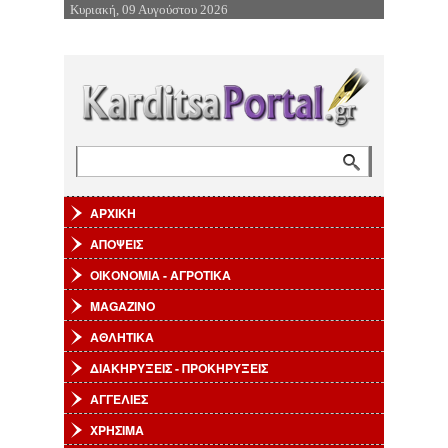
Κυριακή, 09 Αυγούστου 2026
Επιστροφή στην Πλοήγηση
Αναζήτηση
Φόρμα αναζήτησης
ΑΡΧΙΚΗ
ΑΠΟΨΕΙΣ
ΟΙΚΟΝΟΜΙΑ - ΑΓΡΟΤΙΚΑ
MAGAZINO
ΑΘΛΗΤΙΚΑ
ΔΙΑΚΗΡΥΞΕΙΣ - ΠΡΟΚΗΡΥΞΕΙΣ
ΑΓΓΕΛΙΕΣ
ΧΡΗΣΙΜΑ