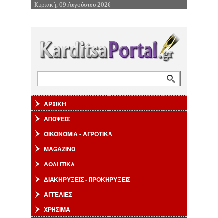
Κυριακή, 09 Αυγούστου 2026
Επιστροφή στην Πλοήγηση
Αναζήτηση
Φόρμα αναζήτησης
ΑΡΧΙΚΗ
ΑΠΟΨΕΙΣ
ΟΙΚΟΝΟΜΙΑ - ΑΓΡΟΤΙΚΑ
MAGAZINO
ΑΘΛΗΤΙΚΑ
ΔΙΑΚΗΡΥΞΕΙΣ - ΠΡΟΚΗΡΥΞΕΙΣ
ΑΓΓΕΛΙΕΣ
ΧΡΗΣΙΜΑ