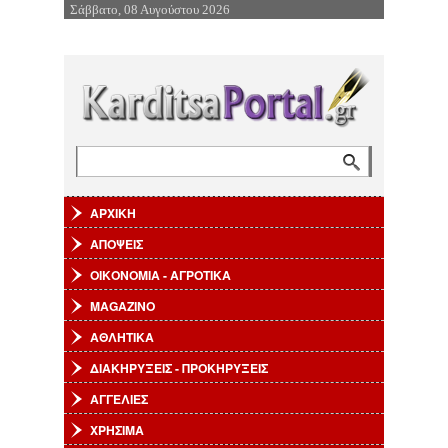
Σάββατο, 08 Αυγούστου 2026
Επιστροφή στην Πλοήγηση
Αναζήτηση
Φόρμα αναζήτησης
ΑΡΧΙΚΗ
ΑΠΟΨΕΙΣ
ΟΙΚΟΝΟΜΙΑ - ΑΓΡΟΤΙΚΑ
MAGAZINO
ΑΘΛΗΤΙΚΑ
ΔΙΑΚΗΡΥΞΕΙΣ - ΠΡΟΚΗΡΥΞΕΙΣ
ΑΓΓΕΛΙΕΣ
ΧΡΗΣΙΜΑ