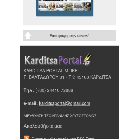
Επιστροφή στην κορυφή
KARDITSA PORTAL Μ. ΙΚΕ
Γ. ΒΑΛΤΑΔΩΡΟΥ 31 - ΤΚ: 43100 ΚΑΡΔΙΤΣΑ
Τηλ:
(+30) 24410 72888
e-mail:
karditsaportal@gmail.com
ΔΙΕΥΘΥΝΣΗ ΤΣΟΜΠΑΝΙΔΗΣ ΧΡΥΣΟΣΤΟΜΟΣ
Ακολουθήστε μας!
Γίνετε συνδρομητές στο RSS Feed