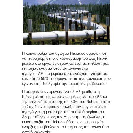
H κοινοπραξία του αγωγού Nabucco συμφώνησε
να παραχωρήσει στο κονσόρτιουμ του Σαχ Ντενίζ
μερίδιο στο έργο, ενισχύοντας έτσι τις πιθανότητες
επιτυχίας ενάντια στον ανταγωνιστικό
αγωγό,
TAP
. Το μερίδιο αυτό ενδέχεται να φτάσει
έως και το 50%, σύμφωνα με τις ανακοινώσεις που
έγιναν στη Βουλγαρία την περασμένη εβδομάδα.
Η συμφωνία αναμένεται να ολοκληρωθεί στη
Βιέννη μέσα στις επόμενες ημέρες και προβλέπει
την επιλογή απόκτησης του 50% του
Nabucco
από
το Σαχ Ντενίζ εφόσον επιλέξει τον συγκεκριμένο
αγωγό για τη μεταφορά του φυσικού αερίου του
Αζερμπαϊτζάν προς την Ευρώπη. Παράλληλα, η
κοινοπραξία του
Nabucco
έθεσε ως ημερομηνία
έναρξης του βουλγαρικού τμήματος του αγωγού το
φετινό καλοκαίρι.