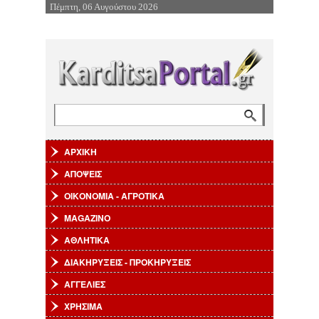
Πέμπτη, 06 Αυγούστου 2026
Επιστροφή στην Πλοήγηση
Αναζήτηση
Φόρμα αναζήτησης
ΑΡΧΙΚΗ
ΑΠΟΨΕΙΣ
ΟΙΚΟΝΟΜΙΑ - ΑΓΡΟΤΙΚΑ
MAGAZINO
ΑΘΛΗΤΙΚΑ
ΔΙΑΚΗΡΥΞΕΙΣ - ΠΡΟΚΗΡΥΞΕΙΣ
ΑΓΓΕΛΙΕΣ
ΧΡΗΣΙΜΑ