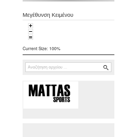
Μεγέθυνση Κειμένου
Current Size:
100%
Αναζήτηση
Φόρμα αναζήτησης