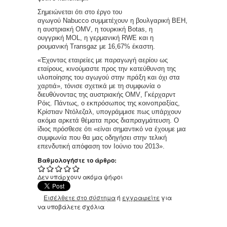
Σημειώνεται ότι στο έργο του
αγωγού
Nabucco
συμμετέχουν η βουλγαρική ΒΕΗ,
η αυστριακή
OMV
, η τουρκική
Botas
, η
ουγγρική
MOL
, η γερμανική
RWE
και η
ρουμανική
Transgaz
με 16,67% έκαστη.
«Έχοντας εταιρείες με παραγωγή αερίου ως
εταίρους, κινούμαστε προς την κατεύθυνση της
υλοποίησης του αγωγού στην πράξη και όχι στα
χαρτιά», τόνισε σχετικά με τη συμφωνία ο
διευθύνοντας της αυστριακής
OMV
, Γκέρχαρντ
Ρόις. Πάντως, ο εκπρόσωπος της κοινοπραξίας,
Κρίστιαν Ντόλεζαλ, υπογράμμισε πως υπάρχουν
ακόμα αρκετά θέματα προς διαπραγμάτευση. Ο
ίδιος πρόσθεσε ότι «είναι σημαντικό να έχουμε μια
συμφωνία που θα μας οδηγήσει στην τελική
επενδυτική απόφαση τον Ιούνιο του 2013».
Βαθμολογήστε το άρθρο:
Δεν υπάρχουν ακόμα ψήφοι
Εισέλθετε στο σύστημα
ή
εγγραφείτε
για
να υποβάλετε σχόλια