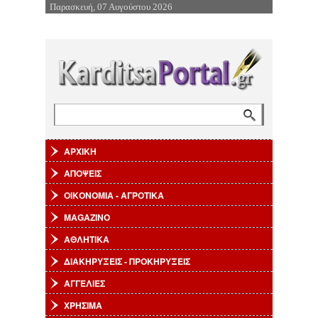
Παρασκευή, 07 Αυγούστου 2026
Επιστροφή στην Πλοήγηση
Αναζήτηση
Φόρμα αναζήτησης
ΑΡΧΙΚΗ
ΑΠΟΨΕΙΣ
ΟΙΚΟΝΟΜΙΑ - ΑΓΡΟΤΙΚΑ
MAGAZINO
ΑΘΛΗΤΙΚΑ
ΔΙΑΚΗΡΥΞΕΙΣ - ΠΡΟΚΗΡΥΞΕΙΣ
ΑΓΓΕΛΙΕΣ
ΧΡΗΣΙΜΑ