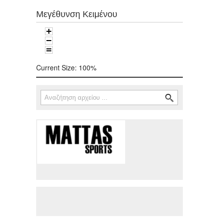
Μεγέθυνση Κειμένου
Current Size:
100%
Αναζήτηση
Φόρμα αναζήτησης