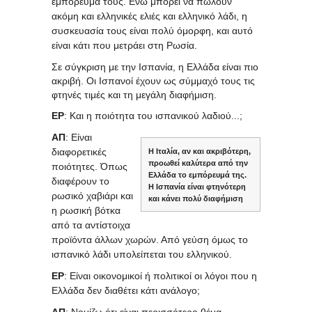
εμπόρευμά τους. Ενώ μπορεί να πωλούν
ακόμη και ελληνικές ελιές και ελληνικό λάδι, η
συσκευασία τους είναι πολύ όμορφη, και αυτό
είναι κάτι που μετράει στη Ρωσία.
Σε σύγκριση με την Ισπανία, η Ελλάδα είναι πιο
ακριβή. Οι Ισπανοί έχουν ως σύμμαχό τους τις
φτηνές τιμές και τη μεγάλη διαφήμιση.
ΕΡ
: Και η ποιότητα του ισπανικού λαδιού...;
ΑΠ
: Είναι
διαφορετικές
Η Ιταλία, αν και ακριβότερη,
προωθεί καλύτερα από την
ποιότητες. Όπως
Ελλάδα το εμπόρευμά της.
διαφέρουν το
H Ισπανία είναι φτηνότερη
ρωσικό χαβιάρι και
και κάνει πολύ διαφήμιση
η ρωσική βότκα
από τα αντίστοιχα
προϊόντα άλλων χωρών. Από γεύση όμως το
ισπανικό λάδι υπολείπεται του ελληνικού.
ΕΡ
: Είναι οικονομικοί ή πολιτικοί οι λόγοι που η
Ελλάδα δεν διαθέτει κάτι ανάλογο;
ΑΠ
: Νομίζω ότι είναι περισσότερο θέμα