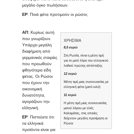
μεγάλο όγκο πωλήσεων.
ΕΡ
: Ποιά φέτα προτιμούν οι ρώσοι;
ΑΠ
: Κυρίως αυτή
που γνωρίζουν.
ΧΡΗΣΙΜΑ
Υπάρχει μεγάλη
8,5 ευρώ
διαφήμιση από
Στη Ρωσία, είναι η μέση τιμή
γερμανικές εταιρίες
για το μισό λίτρο του ελληνικού
που προωθούν
λαδιού πρώτης απόσταξης
φθηνότερα είδη
12 ευρώ
φέτας. Οι Ρώσοι
Μέση τιμή μιας συσκευασίας με
που έχουν την
ελληνική φέτα (μισό κιλό)
οικονομική
δυνατότητα,
11 ευρώ
αγοράζουν την
Η μέση τιμή μιας συσκευασίας
ελληνική.
μισού λίτρου με ελιές
Καλαμάτας, στις οπιοίες
ΕΡ
: Πιστεύετε ότι
δείχνουν μεγάλη προτίμηση οι
τα ελληνικά
Ρώσοι
προϊόντα είναι για