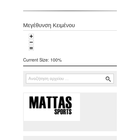
Μεγέθυνση Κειμένου
Current Size:
100%
Αναζήτηση
Φόρμα αναζήτησης