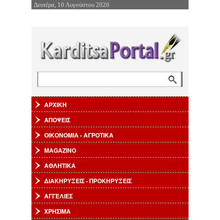
Δευτέρα, 10 Αυγούστου 2026
Επιστροφή στην Πλοήγηση
Αναζήτηση
Φόρμα αναζήτησης
ΑΡΧΙΚΗ
ΑΠΟΨΕΙΣ
ΟΙΚΟΝΟΜΙΑ - ΑΓΡΟΤΙΚΑ
MAGAZINO
ΑΘΛΗΤΙΚΑ
ΔΙΑΚΗΡΥΞΕΙΣ - ΠΡΟΚΗΡΥΞΕΙΣ
ΑΓΓΕΛΙΕΣ
ΧΡΗΣΙΜΑ