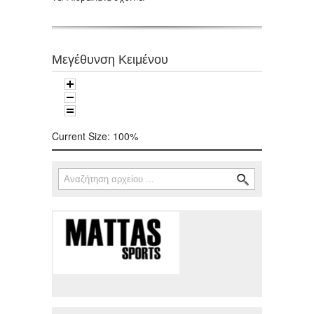
Μεγέθυνση Κειμένου
Current Size:
100%
Αναζήτηση
Φόρμα αναζήτησης