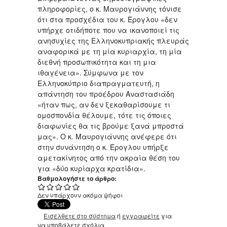
πληροφορίες, ο κ. Μαυρογιάννης τόνισε
ότι στα προσχέδια του κ. Έρογλου «δεν
υπήρχε οτιδήποτε που να ικανοποιεί τις
ανησυχίες της Ελληνοκυπριακής πλευράς
αναφορικά με τη μία κυριαρχία, τη μία
διεθνή προσωπικότητα και τη μια
ιθαγένεια». Σύμφωνα με τον
Ελληνοκύπριο διαπραγματευτή, η
απάντηση του προέδρου Αναστασιάδη
«ήταν πως, αν δεν ξεκαθαρίσουμε τι
ομοσπονδία θέλουμε, τότε τις όποιες
διαφωνίες θα τις βρούμε ξανά μπροστά
μας». Ο κ. Μαυρογιάννης ανέφερε ότι
στην συνάντηση ο κ. Έρογλου υπήρξε
αμετακίνητος από την ακραία θέση του
για «δύο κυρίαρχα κρατίδια».
Βαθμολογήστε το άρθρο:
Δεν υπάρχουν ακόμα ψήφοι
Εισέλθετε στο σύστημα
ή
εγγραφείτε
για
να υποβάλετε σχόλια