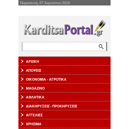
Παρασκευή, 07 Αυγούστου 2026
Επιστροφή στην Πλοήγηση
Αναζήτηση
Φόρμα αναζήτησης
ΑΡΧΙΚΗ
ΑΠΟΨΕΙΣ
ΟΙΚΟΝΟΜΙΑ - ΑΓΡΟΤΙΚΑ
MAGAZINO
ΑΘΛΗΤΙΚΑ
ΔΙΑΚΗΡΥΞΕΙΣ - ΠΡΟΚΗΡΥΞΕΙΣ
ΑΓΓΕΛΙΕΣ
ΧΡΗΣΙΜΑ