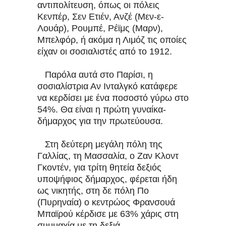
αντιπολίτευση, όπως οι πόλεις
Κενπέρ, Σεν Ετιέν, Ανζέ (Μεν-ε-
Λουάρ), Ρουμπέ, Ρέϊμς (Μαρν),
Μπελφόρ, ή ακόμα η Λιμόζ τις οποίες
είχαν οι σοσιαλιστές από το 1912.
Παρόλα αυτά στο Παρίσι, η
σοσιαλίστρια Αν Ινταλγκό κατάφερε
να κερδίσει με ένα ποσοστό γύρω στο
54%. Θα είναι η πρώτη γυναίκα-
δήμαρχος για την πρωτεύουσα.
Στη δεύτερη μεγάλη πόλη της
Γαλλίας, τη Μασσαλία, ο Ζαν Κλοντ
Γκοντέν, για τρίτη θητεία δεξιός
υποψήφιος δήμαρχος, φέρεται ήδη
ως νικητής, στη δε πόλη Πο
(Πυρηναία) ο κεντρώος Φρανσουά
Μπαϊρού κέρδισε με 63% χάρις στη
συμμαχία με τη δεξιά.