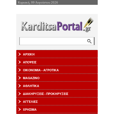
Κυριακή, 09 Αυγούστου 2026
Επιστροφή στην Πλοήγηση
Αναζήτηση
Φόρμα αναζήτησης
ΑΡΧΙΚΗ
ΑΠΟΨΕΙΣ
ΟΙΚΟΝΟΜΙΑ - ΑΓΡΟΤΙΚΑ
MAGAZINO
ΑΘΛΗΤΙΚΑ
ΔΙΑΚΗΡΥΞΕΙΣ - ΠΡΟΚΗΡΥΞΕΙΣ
ΑΓΓΕΛΙΕΣ
ΧΡΗΣΙΜΑ