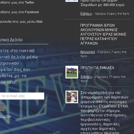
Προστασία του Δήμου
θήστε μας στο Twitter
Σοφάδων με 300.000 ευρώ
υθήστε μας στο Facebook
Ειδήσεις
-
1ημέρα 3 ώρες
πιο πριν
ολουθείστε μας μέσω Mail
ΠΡΟΓΡΑΜΜΑ ΙΕΡΩΝ
ΑΚΟΛΟΥΘΙΩΝ ΜΗΝΟΣ
ΑΥΓΟΥΣΤΟΥ ΙΕΡΑΣ ΜΟΝΗΣ
ΠΕΤΡΑΣ ΚΑΤΑΦΥΓΙΟΥ
τικό Δελτίο
ΑΓΡΑΦΩΝ
ίτε στο τακτικό
Κοινωνικά
-
2 ημέρες 7 ώρες
πιο
τικό δελτίο μέσω
πριν
κτρονικού
ΠΡΩΤΗ ΓΙΑ ΤΗΝ ΑΣΑ
μείου σας και
θείτε με τα
Ειδήσεις
-
2 ημέρες 17 ώρες
πιο
πριν
ία νέα!
Στο νομοσχέδιο για την
απορρόφηση των δημοτικών
φορέων από τις ανώνυμες
εταιρείες ΕΥΔΑΠ και ΕΥΑΘ,
που ψηφίζεται σήμερα,
αντιτίθενται επιστήμονες,
α τεύχη
περιβαλλοντικές
οργανώσεις, δημοτικές
αρχές και δημοτικές
επιχειρήσεις ύδρευσης