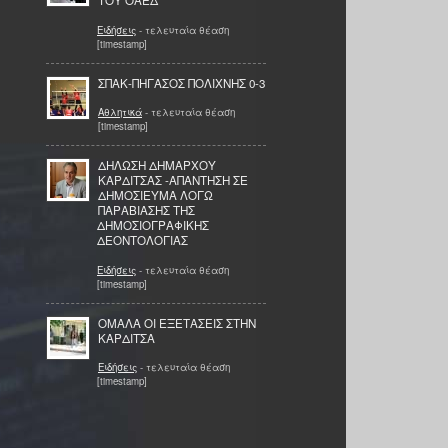
ΤΟΥ ΟΑΕΔ
Ειδήσεις
- τελευταία θέαση
[timestamp]
ΣΠΑΚ-ΠΗΓΑΣΟΣ ΠΟΛΙΧΝΗΣ 0-3
Αθλητικά
- τελευταία θέαση
[timestamp]
ΔΗΛΩΣΗ ΔΗΜΑΡΧΟΥ
ΚΑΡΔΙΤΣΑΣ -ΑΠΑΝΤΗΣΗ ΣΕ
ΔΗΜΟΣΙΕΥΜΑ ΛΟΓΩ
ΠΑΡΑΒΙΑΣΗΣ ΤΗΣ
ΔΗΜΟΣΙΟΓΡΑΦΙΚΗΣ
ΔΕΟΝΤΟΛΟΓΙΑΣ
Ειδήσεις
- τελευταία θέαση
[timestamp]
ΟΜΑΛΑ ΟΙ ΕΞΕΤΑΣΕΙΣ ΣΤΗΝ
ΚΑΡΔΙΤΣΑ
Ειδήσεις
- τελευταία θέαση
[timestamp]