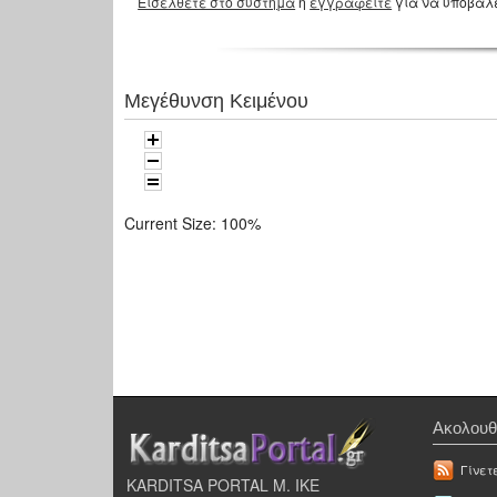
Εισέλθετε στο σύστημα
ή
εγγραφείτε
για να υποβάλ
Μεγέθυνση Κειμένου
Current Size:
100%
Ακολουθ
Γίνετ
KARDITSA PORTAL Μ. ΙΚΕ