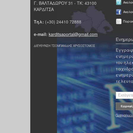
Γ. ΒΑΛΤΑΔΩΡΟΥ 31 - ΤΚ: 43100
Ακολου
ΚΑΡΔΙΤΣΑ
Ακολο
Τηλ:
(+30) 24410 72888
Παρακ
e-mail:
karditsaportal@gmail.com
Ενημερω
ΔΙΕΥΘΥΝΣΗ ΤΣΟΜΠΑΝΙΔΗΣ ΧΡΥΣΟΣΤΟΜΟΣ
Εγγραφε
ενημερω
του ηλε
ταχυδρο
ενημερω
τελευτα
Προηγούμεν