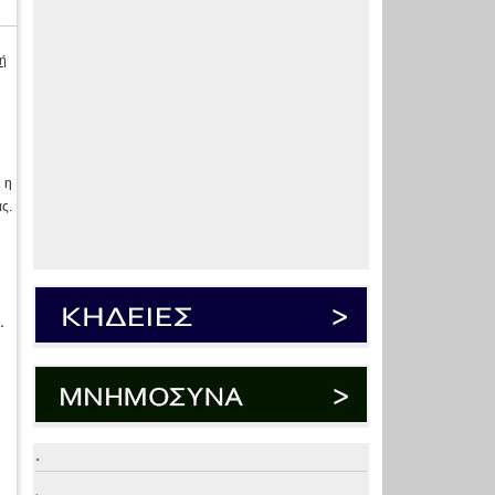
ή
 η
ς.
.
.
.