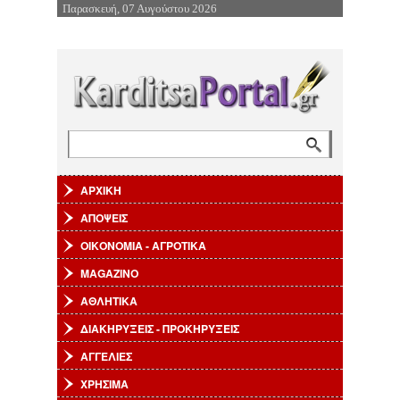
Παρασκευή, 07 Αυγούστου 2026
Επιστροφή στην Πλοήγηση
Αναζήτηση
Φόρμα αναζήτησης
ΑΡΧΙΚΗ
ΑΠΟΨΕΙΣ
ΟΙΚΟΝΟΜΙΑ - ΑΓΡΟΤΙΚΑ
MAGAZINO
ΑΘΛΗΤΙΚΑ
ΔΙΑΚΗΡΥΞΕΙΣ - ΠΡΟΚΗΡΥΞΕΙΣ
ΑΓΓΕΛΙΕΣ
ΧΡΗΣΙΜΑ