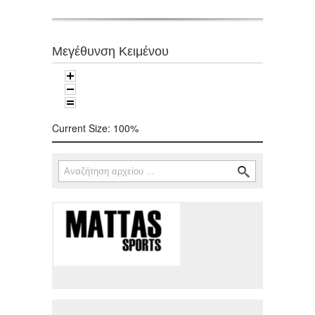
Μεγέθυνση Κειμένου
Current Size:
100%
Αναζήτηση
Φόρμα αναζήτησης