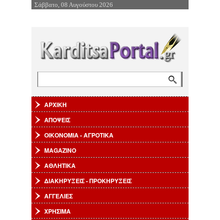
Σάββατο, 08 Αυγούστου 2026
Επιστροφή στην Πλοήγηση
Αναζήτηση
Φόρμα αναζήτησης
ΑΡΧΙΚΗ
ΑΠΟΨΕΙΣ
ΟΙΚΟΝΟΜΙΑ - ΑΓΡΟΤΙΚΑ
MAGAZINO
ΑΘΛΗΤΙΚΑ
ΔΙΑΚΗΡΥΞΕΙΣ - ΠΡΟΚΗΡΥΞΕΙΣ
ΑΓΓΕΛΙΕΣ
ΧΡΗΣΙΜΑ