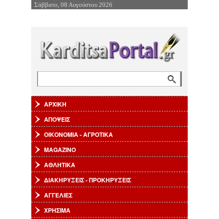
Σάββατο, 08 Αυγούστου 2026
Επιστροφή στην Πλοήγηση
Αναζήτηση
Φόρμα αναζήτησης
ΑΡΧΙΚΗ
ΑΠΟΨΕΙΣ
ΟΙΚΟΝΟΜΙΑ - ΑΓΡΟΤΙΚΑ
MAGAZINO
ΑΘΛΗΤΙΚΑ
ΔΙΑΚΗΡΥΞΕΙΣ - ΠΡΟΚΗΡΥΞΕΙΣ
ΑΓΓΕΛΙΕΣ
ΧΡΗΣΙΜΑ