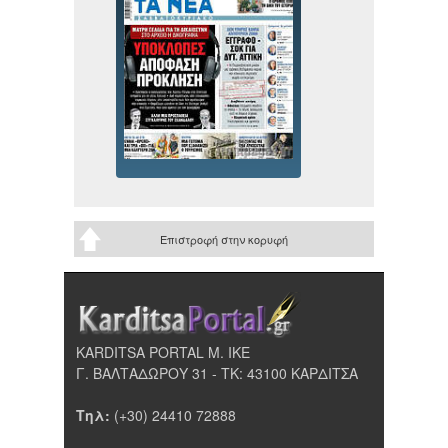
Επιστροφή στην κορυφή
KARDITSA PORTAL Μ. ΙΚΕ
Γ. ΒΑΛΤΑΔΩΡΟΥ 31 - ΤΚ: 43100 ΚΑΡΔΙΤΣΑ
Τηλ:
(+30) 24410 72888