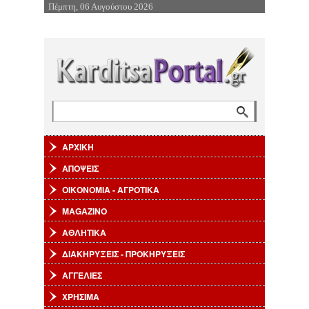
Πέμπτη, 06 Αυγούστου 2026
Επιστροφή στην Πλοήγηση
Αναζήτηση
Φόρμα αναζήτησης
ΑΡΧΙΚΗ
ΑΠΟΨΕΙΣ
ΟΙΚΟΝΟΜΙΑ - ΑΓΡΟΤΙΚΑ
MAGAZINO
ΑΘΛΗΤΙΚΑ
ΔΙΑΚΗΡΥΞΕΙΣ - ΠΡΟΚΗΡΥΞΕΙΣ
ΑΓΓΕΛΙΕΣ
ΧΡΗΣΙΜΑ