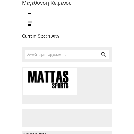
Μεγέθυνση Κειμένου
Current Size:
100%
Αναζήτηση
Φόρμα αναζήτησης