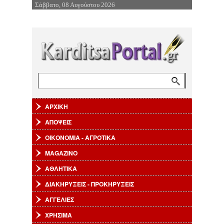
Σάββατο, 08 Αυγούστου 2026
Επιστροφή στην Πλοήγηση
Αναζήτηση
Φόρμα αναζήτησης
ΑΡΧΙΚΗ
ΑΠΟΨΕΙΣ
ΟΙΚΟΝΟΜΙΑ - ΑΓΡΟΤΙΚΑ
MAGAZINO
ΑΘΛΗΤΙΚΑ
ΔΙΑΚΗΡΥΞΕΙΣ - ΠΡΟΚΗΡΥΞΕΙΣ
ΑΓΓΕΛΙΕΣ
ΧΡΗΣΙΜΑ