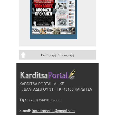
Επιστροφή στην κορυφή
KARDITSA PORTAL Μ. ΙΚΕ
Γ. ΒΑΛΤΑΔΩΡΟΥ 31 - ΤΚ: 43100 ΚΑΡΔΙΤΣΑ
Τηλ:
(+30) 24410 72888
e-mail:
karditsaportal@gmail.com