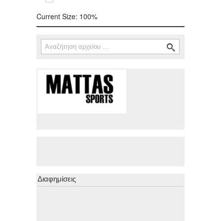
Current Size:
100%
Αναζήτηση
Φόρμα αναζήτησης
Διαφημίσεις