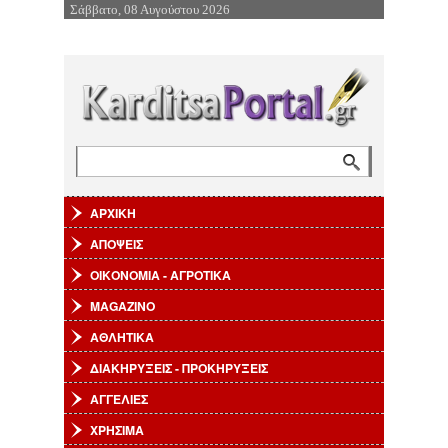
Σάββατο, 08 Αυγούστου 2026
Επιστροφή στην Πλοήγηση
Αναζήτηση
Φόρμα αναζήτησης
ΑΡΧΙΚΗ
ΑΠΟΨΕΙΣ
ΟΙΚΟΝΟΜΙΑ - ΑΓΡΟΤΙΚΑ
MAGAZINO
ΑΘΛΗΤΙΚΑ
ΔΙΑΚΗΡΥΞΕΙΣ - ΠΡΟΚΗΡΥΞΕΙΣ
ΑΓΓΕΛΙΕΣ
ΧΡΗΣΙΜΑ