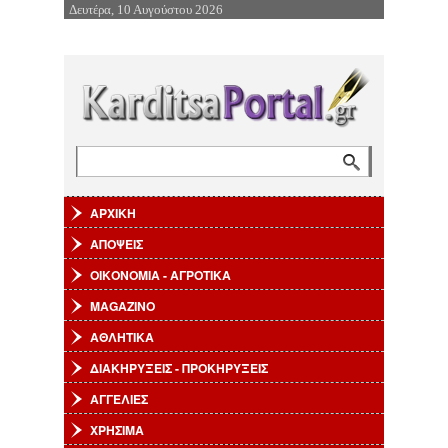
Δευτέρα, 10 Αυγούστου 2026
Επιστροφή στην Πλοήγηση
Αναζήτηση
Φόρμα αναζήτησης
ΑΡΧΙΚΗ
ΑΠΟΨΕΙΣ
ΟΙΚΟΝΟΜΙΑ - ΑΓΡΟΤΙΚΑ
MAGAZINO
ΑΘΛΗΤΙΚΑ
ΔΙΑΚΗΡΥΞΕΙΣ - ΠΡΟΚΗΡΥΞΕΙΣ
ΑΓΓΕΛΙΕΣ
ΧΡΗΣΙΜΑ