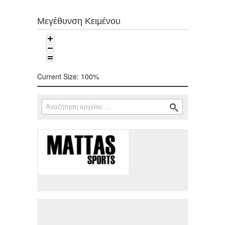
Μεγέθυνση Κειμένου
Current Size:
100%
Αναζήτηση
Φόρμα αναζήτησης