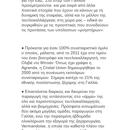
για την ΕΒΖ. Στα υπέρ των Γάλλων
προσμετρούνται και μια σειρά από άλλα
ποιοτικά στοιχεία που έχουν να κάνουν με τη
δυναμική της εταιρείας, αλλά και το μέλλον της
τευτλοκαλλιέργειας στη χώρα μας – ειδικά αν
συγκριθούν με τις προοπτικές που συνοδεύουν
τις προτάσεις των υπόλοιπων «μνηστήρων»:
● Πρόκειται για έναν 100% συνεταιριστικό όμιλο
ο οποίος, μάλιστα, από το 2011 έχει στο τιμόνι
του έναν βοοτρόφο και τευτλοκαλλιεργητή, τον
Ολιβιέ ντε Μποάν. Όπως έχει γράψει η
Agrenda, η Cristal Union δημιουργήθηκε το
2000 από τη συνένωση τεσσάρων
συνεταιρισμών. Σήμερα κατέχει το 21% της
εθνικής ποσόστωσης ζάχαρης στη Γαλλία.
● Επεκτείνεται διαρκώς και διευρύνει την
παραγωγή της εντάσσοντας στο «άρμα» της
όλο και περισσότερους τευτλοκαλλιεργητές
αλλά και βιομηχανίες. Πρόσφατα ενσωμάτωσε
δύο ακόμα μεγάλες ομάδες παραγωγών στη
Γαλλία, ενώ την περασμένη εβδομάδα
ολοκλήρωσε την εξαγορά της ζαχαρουργίας
Vermandoise, η οποία την καθιστά πλέον την