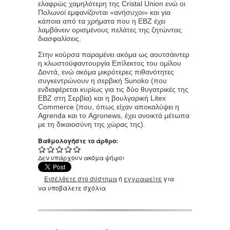
ελαφρώς χαμηλότερη της Cristal Union ενώ οι
Πολωνοί εμφανίζονται «ανήσυχοι» και για
κάποια από τα χρήματα που η ΕΒΖ έχει
λαμβάνειν ορισμένους πελάτες της ζητώντας
διασφαλίσεις.
Στην κούρσα παραμένει ακόμα ως αουτσάιντερ
η κλωστοϋφαντουργία Επίλεκτος του ομίλου
Δοντά, ενώ ακόμα μικρότερες πιθανότητες
συγκεντρώνουν η σερβική Sunoko (που
ενδιαφέρεται κυρίως για τις δύο θυγατρικές της
ΕΒΖ στη Σερβία) και η βουλγαρική Litex
Commerce (που, όπως είχαν αποκαλύψει η
Agrenda και το Agronews, έχει ανοικτά μέτωπα
με τη δικαιοσύνη της χώρας της).
Βαθμολογήστε το άρθρο:
Δεν υπάρχουν ακόμα ψήφοι
Εισέλθετε στο σύστημα
ή
εγγραφείτε
για
να υποβάλετε σχόλια