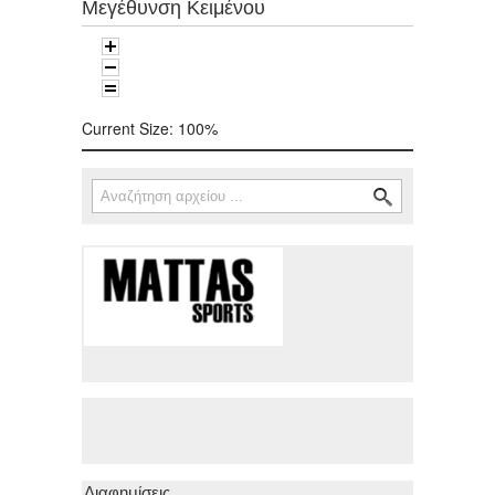
Μεγέθυνση Κειμένου
Current Size:
100%
Αναζήτηση
Φόρμα αναζήτησης
Διαφημίσεις