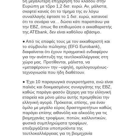
5η μεγαλύτερη επιχείρηση του κλάδου στην
Ευρώπη με τζίρο 1,2 δισ. ευρώ. Αν, μάλιστα,
σκεφτεί κανείς ότι το τίμημα της εν λόγω
συναλλαγής έφτασε το 1 δισ. ευρώ, κατανοεί
ότι το σενάριο να… δώσει κάτι παραπάνω για
την ΕΒΖ, όπως θα επιθυμούσε ο εκκαθαριστής
της ΑΤΕbank, δεν είναι καθόλου αβάσιμο.
● Από τις επαφές τους με τον εκκαθαριστή και
το σύμβουλο πώλησης (EFG Eurobank),
διαφαίνεται ότι έχουν πραγματικό ενδιαφέρον
για την ανάπτυξη της τευτλοκαλλιέργειας στη
χώρα μας. Προτίθενται, μάλιστα, να
«μεταφέρουν» την –υψηλή, ομολογουμένως-
τεχνογνωσία που ήδη διαθέτουν.
● Έχει 10 παραγωγικά συγκροτήματα, ενώ είναι
παλιός και δοκιμασμένος συνεργάτης της ΕΒΖ,
καθώς παράγει φασόν ζάχαρη για την ελληνική
εταιρεία και μόνο μέσω αυτής προμηθεύει την
ελληνική αγορά. Πρόκειται, επίσης, για έναν
όμιλο με μεγάλο εύρος δραστηριοτήτων καθώς
παράγει επίσης αιθανόλη και αλκοόλη για τις
βιομηχανίες τροφίμων, ποτών, καλλυντικών,
φυσικά συμπληρώματα τροφίμων,
επεξεργάζεται υποπροϊόντα της
τευτλοκαλλιέργειας για τη βιομηχανία