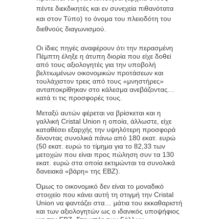
πέντε διεκδικητές και εν συνεχεία πιθανότατα
και στον Τύπο) το όνομα του πλειοδότη του
διεθνούς διαγωνισμού.
Οι ίδιες πηγές αναφέρουν ότι την περασμένη
Πέμπτη έληξε η άτυπη διορία που είχε δοθεί
από τους αξιολογητές για την υποβολή
βελτιωμένων οικονομικών προτάσεων και
τουλάχιστον τρεις από τους «μνηστήρες»
ανταποκρίθηκαν στο κάλεσμα ανεβάζοντας…
κατά τι τις προσφορές τους.
Μεταξύ αυτών φέρεται να βρίσκεται και η
γαλλική Cristal Union η οποία, άλλωστε, είχε
καταθέσει εξαρχής την υψηλότερη προσφορά
δίνοντας συνολικά πάνω από 180 εκατ. ευρώ
(50 εκατ. ευρώ το τίμημα για το 82,33 των
μετοχών που είναι προς πώληση συν τα 130
εκατ. ευρώ στα οποία εκτιμώνται τα συνολικά
δανειακά «βάρη» της ΕΒΖ).
Όμως το οικονομικό δεν είναι το μοναδικό
στοιχείο που κάνει αυτή τη στιγμή την Cristal
Union να φαντάζει στα… μάτια του εκκαθαριστή
και των αξιολογητών ως ο ιδανικός υποψήφιος