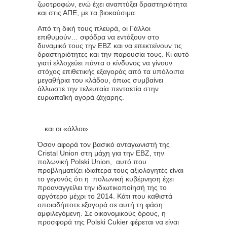
ζωοτροφών, ενώ έχει αναπτύξει δραστηριότητα
και στις ΑΠΕ, με τα βιοκαύσιμα.
Από τη δική τους πλευρά, οι Γάλλοι
επιθυμούν… σφόδρα να εντάξουν στο
δυναμικό τους την ΕΒΖ και να επεκτείνουν τις
δραστηριότητες και την παρουσία τους. Κι αυτό
γιατί ελλοχεύει πάντα ο κίνδυνος να γίνουν
στόχος επιθετικής εξαγοράς από τα υπόλοιπα
μεγαθήρια του κλάδου, όπως συμβαίνει
άλλωστε την τελευταία πενταετία στην
ευρωπαϊκή αγορά ζάχαρης.
…και οι «άλλοι»
Όσον αφορά τον βασικό ανταγωνιστή της
Cristal Union στη μάχη για την ΕΒΖ, την
πολωνική Polski Union, αυτό που
προβληματίζει ιδιαίτερα τους αξιολογητές είναι
το γεγονός ότι η πολωνική κυβέρνηση έχει
προαναγγείλει την ιδιωτικοποίησή της το
αργότερο μέχρι το 2014. Κάτι που καθιστά
οποιαδήποτε εξαγορά σε αυτή τη φάση
αμφιλεγόμενη. Σε οικονομικούς όρους, η
προσφορά της Polski Cukier φέρεται να είναι