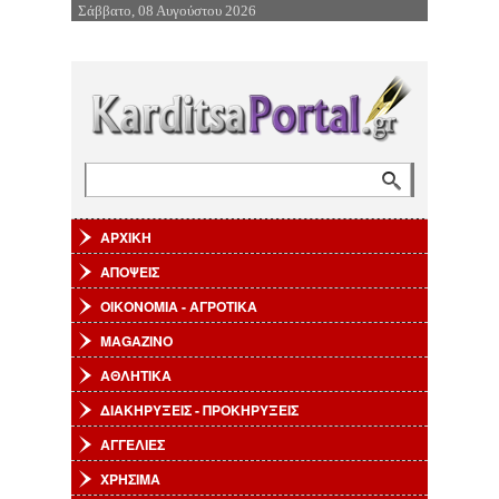
Σάββατο, 08 Αυγούστου 2026
Επιστροφή στην Πλοήγηση
Αναζήτηση
Φόρμα αναζήτησης
ΑΡΧΙΚΗ
ΑΠΟΨΕΙΣ
ΟΙΚΟΝΟΜΙΑ - ΑΓΡΟΤΙΚΑ
MAGAZINO
ΑΘΛΗΤΙΚΑ
ΔΙΑΚΗΡΥΞΕΙΣ - ΠΡΟΚΗΡΥΞΕΙΣ
ΑΓΓΕΛΙΕΣ
ΧΡΗΣΙΜΑ