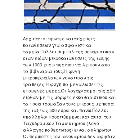
Αρχισαν οι πρωτες κατασχεσεις
καταθεσεων για ασφαλιστικα
ταμεια.Πολλοι συμπολιτες σοκαριστικαν
οταν ειδαν μικροκαταθεσεις της ταξης
των 1000 ευρω περιπου να λειπουν απο
τα βιβλιαρια τους.Η φυγη
μικροκεφαλαιων γονατισαν τις
τραπεζες.Η φυγη θα μεγαλωσει τις
επομενες μερες.Οι λογαριασμοι της ΔΕΗ
ειρθαν με τις μορφες εκκαθαριστικου και
τα ποσα τρομαξαν τους μικρους με ποσα
της ταξεως 500 ευρω και πανω.Πολλοι
υπαλληλοι προστιθεμενοι και αυτοι του
Ταχυδρομικου Ταμιευτηριου (λογο
αλλαγης καθεστωτος) ειναι απληρωτοι.
Οι περικοπες του Ιανουαριου δεν αφησαν