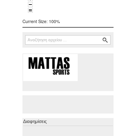
Current Size:
100%
Αναζήτηση
Φόρμα αναζήτησης
Διαφημίσεις