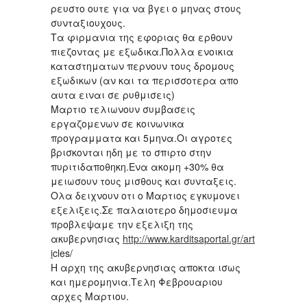
ρευστο ουτε για να βγει ο μηνας στους
συνταξιουχους.
Τα φιρμανια της εφοριας θα ερθουν
πιεζοντας με εξωδικα.Πολλα ενοικια
καταστηματων περνουν τους δρομους
εξωδικων (αν και τα περισσοτερα απο
αυτα ειναι σε ρυθμισεις)
Μαρτιο τελιωνουν συμβασεις
εργαζομενων σε κοινωνικα
προγραμματα και 5μηνα.Οι αγροτες
βρισκονται ηδη με το σπιρτο στην
πυριτιδαποθηκη.Ενα ακομη +30% θα
μειωσουν τους μισθους και συνταξεις.
Ολα δειχνουν οτι ο Μαρτιος εγκυμονει
εξελιξεις.Σε παλαιοτερο δημοσιευμα
προβλεψαμε την εξελιξη της
ακυβερνησιας
http://www.karditsaportal.gr/art
i
cles/
Η αρχη της ακυβερνησιας αποκτα ισως
και ημερομηνια.Τελη Φεβρουαριου
αρχες Μαρτιου.