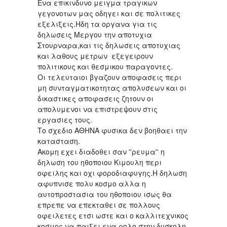
Ενα επικινδυνο μειγμα τραγικων
γεγονοτων μας οδηγει και σε πολιτικες
εξελιξεις.Ηδη τα οργανα για τις
δηλωσεις Μεργου την αποτυχια
Στουρναρα,και τις δηλωσεις αποτυχιας
και λαθους μετρων εξεγειρουν
πολιτικους και θεσμικου παραγοντες.
Οι τελευταιοι βγαζουν αποφασεις περι
μη συνταγματικοτητας απολυσεων και οι
δικαστικες αποφασεις ζητουν οι
απολυμενοι να επιστρεψουν στις
εργασιες τους.
Το σχεδιο ΑΘΗΝΑ φυσικα δεν βοηθαει την
κατασταση.
Ακομη εχει διαδοθει σαν ''ρευμα'' η
δηλωση του ηθοποιου Κιμουλη περι
οφειλης και οχι φοροδιαφυγης.Η δηλωση
αφυπνισε πολυ κοσμο αλλα η
αυτοπροστασια του ηθοποιου ισως θα
επρεπε να επεκταθει σε πολλους
οφειλετες ετσι ωστε και ο καλλιτεχνικος
κοσμος να παιξει ενα ρολο στην δυσκολη