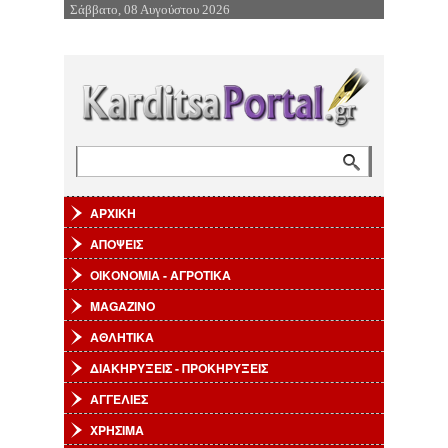
Σάββατο, 08 Αυγούστου 2026
Επιστροφή στην Πλοήγηση
Αναζήτηση
Φόρμα αναζήτησης
ΑΡΧΙΚΗ
ΑΠΟΨΕΙΣ
ΟΙΚΟΝΟΜΙΑ - ΑΓΡΟΤΙΚΑ
MAGAZINO
ΑΘΛΗΤΙΚΑ
ΔΙΑΚΗΡΥΞΕΙΣ - ΠΡΟΚΗΡΥΞΕΙΣ
ΑΓΓΕΛΙΕΣ
ΧΡΗΣΙΜΑ